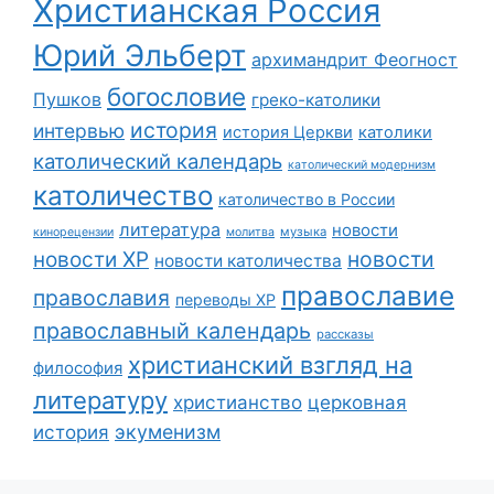
Христианская Россия
Юрий Эльберт
архимандрит Феогност
богословие
Пушков
греко-католики
история
интервью
история Церкви
католики
католический календарь
католический модернизм
католичество
католичество в России
литература
новости
музыка
кинорецензии
молитва
новости
новости ХР
новости католичества
православие
православия
переводы ХР
православный календарь
рассказы
христианский взгляд на
философия
литературу
христианство
церковная
экуменизм
история