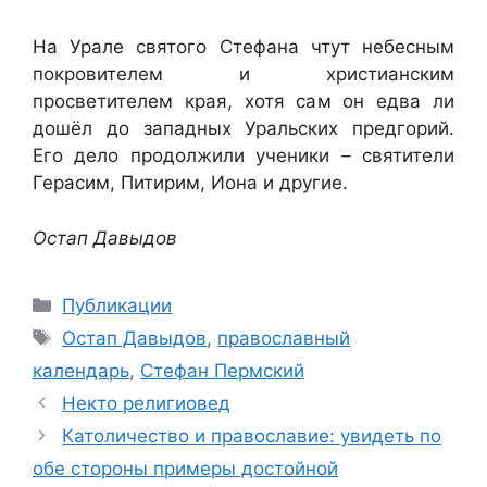
На Урале святого Стефана чтут небесным
покровителем и христианским
просветителем края, хотя сам он едва ли
дошёл до западных Уральских предгорий.
Его дело продолжили ученики – святители
Герасим, Питирим, Иона и другие.
Остап Давыдов
Рубрики
Публикации
Метки
Остап Давыдов
,
православный
календарь
,
Стефан Пермский
Некто религиовед
Католичество и православие: увидеть по
обе стороны примеры достойной