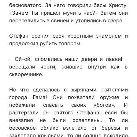
бесноватого. За него говорили бесы Христу:
«Зачем Ты пришёл мучить нас?» Затем они
переселились в свиней и утопились в озере.
Стефан осенил себя крестным знаменем и
продолжил рубить топором.
– Ой-ой, сломались наши двери и лавки! –
верещали черти, жившие внутри как в
скворечнике.
Но что сделалось с зырянами, жителями
города Гама! Они похватали оружие и
побежали спасать своих «богов». И
растерзали бы святого Стефана, если бы
внезапно не были ослеплены. То ли
бесовское облако взлетело от берёзы и
захлопало крыльями, то ли солнце всходило