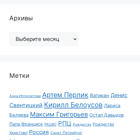
Архивы
Архивы
Метки
Артем Перлик
Денис
Ватикан
Анна Ипполитова
Кирилл Белоусов
Свентицкий
Лариса
Максим Григорьев
Беляева
Остап Давыдов
РПЦ
Папа Франциск
Рождество
РКЦВО
Рождество
Россия
Христово
Санкт-Петербург