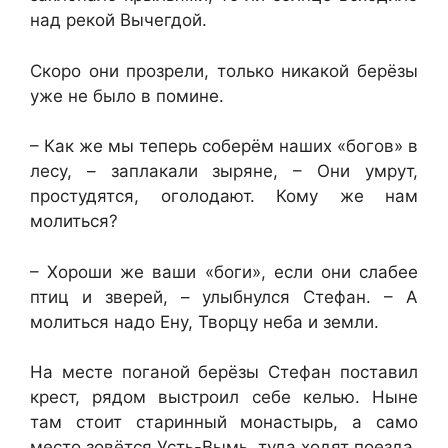
над рекой Вычегдой.
Скоро они прозрели, только никакой берёзы
уже не было в помине.
– Как же мы теперь соберём наших «богов» в
лесу, – заплакали зыряне, – Они умрут,
простудятся, оголодают. Кому же нам
молиться?
– Хороши же ваши «боги», если они слабее
птиц и зверей, – улыбнулся Стефан. – А
молиться надо Ену, Творцу неба и земли.
На месте поганой берёзы Стефан поставил
крест, рядом выстроил себе келью. Ныне
там стоит старинный монастырь, а само
место зовётся Усть-Вымь, туда ходят поезда.