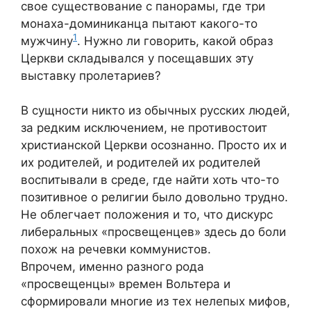
свое существование с панорамы, где три
монаха-доминиканца пытают какого-то
1
мужчину
. Нужно ли говорить, какой образ
Церкви складывался у посещавших эту
выставку пролетариев?
В сущности никто из обычных русских людей,
за редким исключением, не противостоит
христианской Церкви осознанно. Просто их и
их родителей, и родителей их родителей
воспитывали в среде, где найти хоть что-то
позитивное о религии было довольно трудно.
Не облегчает положения и то, что дискурс
либеральных «просвещенцев» здесь до боли
похож на
речевки
коммунистов.
Впрочем,
именно разного рода
«просвещенцы» времен Вольтера и
сформирова
ли
многие из тех
нелепых
мифов,