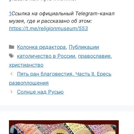
1
Ссылка на официальный
Telegram-
канал
музея, где и рассказано об этом:
https://t.me/religionmuseum/553
Рубрики
Колонка редактора
,
Публикации
Метки
католичество в России
,
православие
,
христианство
Пять ран благовестия. Часть II. Ересь
развоплощения
Солнце над Русью