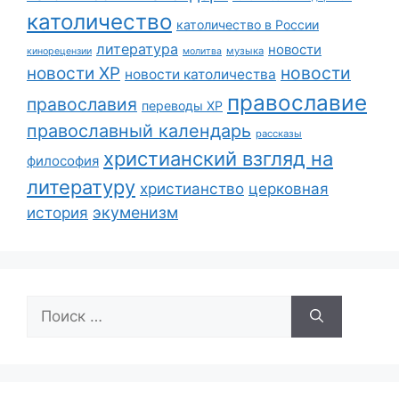
католичество
католичество в России
литература
новости
музыка
кинорецензии
молитва
новости
новости ХР
новости католичества
православие
православия
переводы ХР
православный календарь
рассказы
христианский взгляд на
философия
литературу
христианство
церковная
экуменизм
история
Поиск: