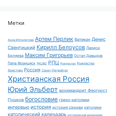
Метки
Артем Перлик
Денис
Ватикан
Анна Ипполитова
Кирилл Белоусов
Свентицкий
Лариса
Максим Григорьев
Беляева
Остап Давыдов
РПЦ
Папа Франциск
Рождество
РКЦВО
Рождество
Россия
Христово
Санкт-Петербург
Христианская Россия
Юрий Эльберт
архимандрит Феогност
богословие
Пушков
греко-католики
история
интервью
история Церкви
католики
католический календарь
католический модернизм