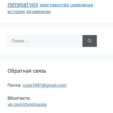
литературу
христианство
церковная
экуменизм
история
Поиск:
Обратная связь
Почта:
cysb1991@gmail.com
ВКонтакте:
vk.com/christrussia