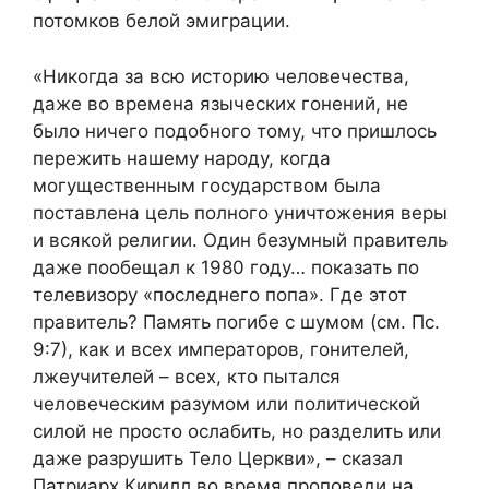
потомков белой эмиграции.
«Никогда за всю историю человечества,
даже во времена языческих гонений, не
было ничего подобного тому, что пришлось
пережить нашему народу, когда
могущественным государством была
поставлена цель полного уничтожения веры
и всякой религии. Один безумный правитель
даже пообещал к 1980 году… показать по
телевизору «последнего попа». Где этот
правитель? Память погибе с шумом (см.
Пс.
9:7
), как и всех императоров, гонителей,
лжеучителей – всех, кто пытался
человеческим разумом или политической
силой не просто ослабить, но разделить или
даже разрушить Тело Церкви», – сказал
Патриарх Кирилл во время проповеди на