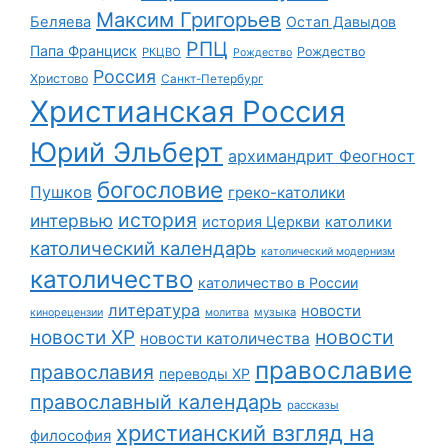
Максим Григорьев
Беляева
Остап Давыдов
РПЦ
Папа Франциск
Рождество
РКЦВО
Рождество
Россия
Христово
Санкт-Петербург
Христианская Россия
Юрий Эльберт
архимандрит Феогност
богословие
Пушков
греко-католики
история
интервью
история Церкви
католики
католический календарь
католический модернизм
католичество
католичество в России
литература
новости
музыка
кинорецензии
молитва
новости
новости ХР
новости католичества
православие
православия
переводы ХР
православный календарь
рассказы
христианский взгляд на
философия