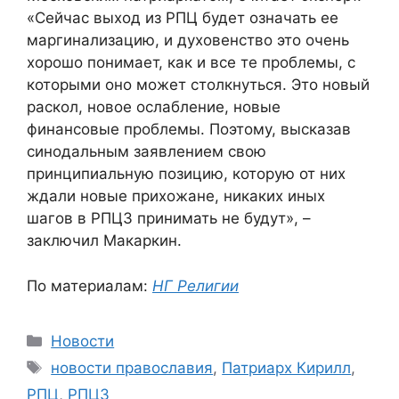
«Сейчас выход из РПЦ будет означать ее
маргинализацию, и духовенство это очень
хорошо понимает, как и все те проблемы, с
которыми оно может столкнуться. Это новый
раскол, новое ослабление, новые
финансовые проблемы. Поэтому, высказав
синодальным заявлением свою
принципиальную позицию, которую от них
ждали новые прихожане, никаких иных
шагов в РПЦЗ принимать не будут», –
заключил Макаркин.
По материалам:
НГ Религии
Рубрики
Новости
Метки
новости православия
,
Патриарх Кирилл
,
РПЦ
,
РПЦЗ