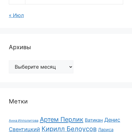
« Июл
Архивы
Архивы
Метки
Артем Перлик
Денис
Ватикан
Анна Ипполитова
Кирилл Белоусов
Свентицкий
Лариса