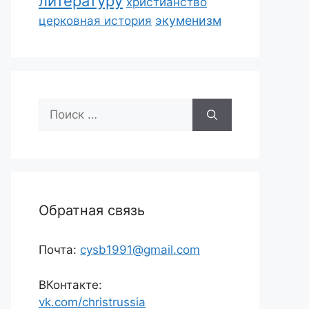
литературу
христианство
экуменизм
церковная история
Поиск:
Обратная связь
Почта:
cysb1991@gmail.com
ВКонтакте:
vk.com/christrussia