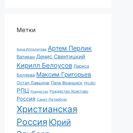
Метки
Артем Перлик
Анна Ипполитова
Денис Свентицкий
Ватикан
Кирилл Белоусов
Лариса
Максим Григорьев
Беляева
Остап Давыдов
Папа Франциск
РКЦВО
РПЦ
Рождество Христово
Рождество
Россия
Санкт-Петербург
Христианская
Россия
Юрий