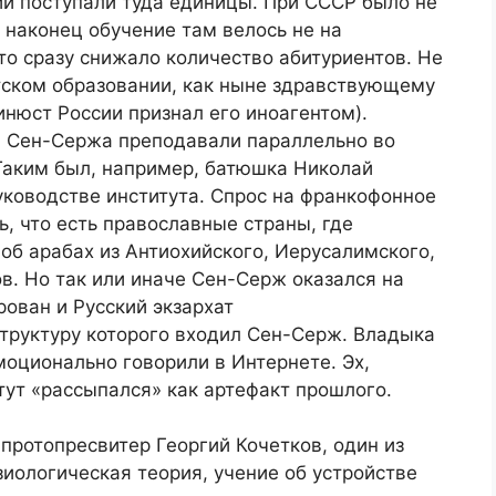
ии поступали туда единицы. При СССР было не
И наконец обучение там велось не на
что сразу снижало количество абитуриентов. Не
тском образовании, как ныне здравствующему
нюст России признал его иноагентом).
и Сен-Сержа преподавали параллельно во
 Таким был, например, батюшка Николай
уководстве института. Спрос на франкофонное
ь, что есть православные страны, где
 об арабах из Антиохийского, Иерусалимского,
в. Но так или иначе Сен-Серж оказался на
рован и Русский экзархат
структуру которого входил Сен-Серж. Владыка
эмоционально говорили в Интернете. Эх,
ут «рассыпался» как артефакт прошлого.
 протопресвитер Георгий Кочетков, один из
зиологическая теория, учение об устройстве