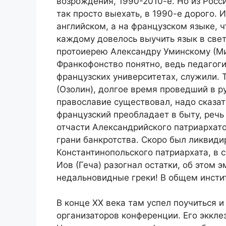
возрождения, 1990-2010-е. Но из Росс
так просто выехать, в 1990-е дорого. 
английском, а на французском языке, 
каждому довелось выучить язык в све
протоиерею Александру Уминскому (Ми
Франкофонство понятно, ведь педагог
французских университетах, служили.
(Озолин), долгое время проведший в р
православие существовал, надо сказат
французский преобладает в быту, речь
отчасти Александрийского патриархато
грани банкротства. Скоро был ликвиди
Константинопольского патриархата, в 
Иов (Геча) разогнал остатки, об этом 
недальновидные греки! В общем инстит
В конце ХХ века там успел поучиться и
организаторов конференции. Его эккле