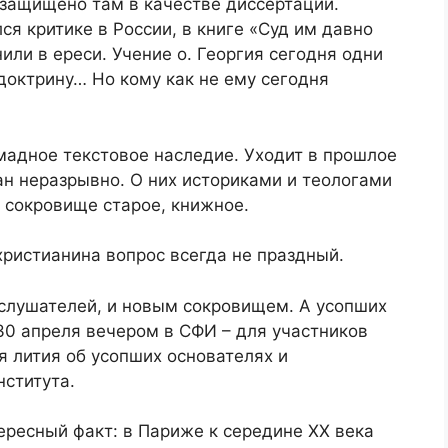
 защищено там в качестве диссертации.
ся критике в России, в книге «Суд им давно
нили в ереси. Учение о. Георгия сегодня одни
доктрину… Но кому как не ему сегодня
мадное текстовое наследие. Уходит в прошлое
н неразрывно. О них историками и теологами
 сокровище старое, книжное.
христианина вопрос всегда не праздный.
 слушателей, и новым сокровищем. А усопших
30 апреля вечером в СФИ – для участников
 лития об усопших основателях и
нститута.
ересный факт: в Париже к середине ХХ века