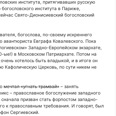
ловских института, притягивавших русскую
 богословского института в Париже,
 сейчас Свято-Дионисиевский богословский
ователя, богослова, по-своему искреннего
о авантюриста Евграфа Ковалевского. Пока
влогиевском» Западно-Европейском экзархате,
-ые!) в Московском Патриархате. Потом на
очень хотелось быть владыкой, и в итоге он
ю Кафолическую Церковь, по сути никем не
то
мечтал «угнать трамвай»
– занять
фикс – православное богослужение западного
 сначала призван стать форпостом западно-
го к православным требования. И говорят, был
фон Сергиевский.