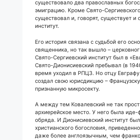
существовало два православных богос
эмиграцию. Кроме Свято-Сергиевского
существовал и, говорят, существует и
институт.
Его история связана с судьбой его осн
священника, но так вышло – церковног
Свято-Сергиевский институт был в «Е
Свято-Дионисиевский пребывал (в 1940
время уходил в РПЦЗ. Но отцу Евграфу 
создал свою юрисдикцию – Французску
признанную микросекту.
А между тем Ковалевский не так прос
архиерейское место. У него была иде-
обряда. И Дионисиевский институт был
христианского богословия, приведенно
даже более англоязычным, чем франко