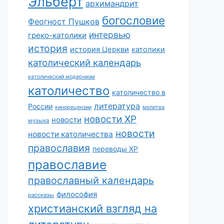
Эльберт
архимандрит
богословие
Феогност Пушков
интервью
греко-католики
история
история Церкви
католики
католический календарь
католический модернизм
католичество
католичество в
литература
России
кинорецензии
молитва
новости ХР
новости
музыка
новости
новости католичества
православия
переводы ХР
православие
православный календарь
философия
рассказы
христианский взгляд на