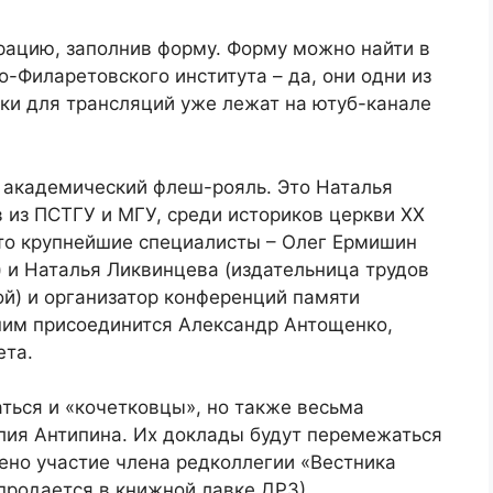
рацию, заполнив форму. Форму можно найти в
о-Филаретовского института – да, они одни из
ки для трансляций уже лежат на ютуб-канале
 академический флеш-рояль. Это Наталья
 из ПСТГУ и МГУ, среди историков церкви ХХ
Это крупнейшие специалисты – Олег Ермишин
) и Наталья Ликвинцева (издательница трудов
й) и организатор конференций памяти
 ним присоединится Александр Антощенко,
ета.
аться и «кочетковцы», но также весьма
ия Антипина. Их доклады будут перемежаться
ено участие члена редколлегии «Вестника
 продается в книжной лавке ДРЗ).