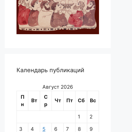
Календарь публикаций
Август 2026
П
С
Вт
Чт
Пт
Сб
Вс
н
р
1
2
3
4
5
6
7
8
9