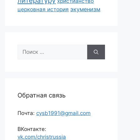
литературу
христианство
экуменизм
церковная история
Поиск:
Обратная связь
Почта:
cysb1991@gmail.com
ВКонтакте:
vk.com/christrussia