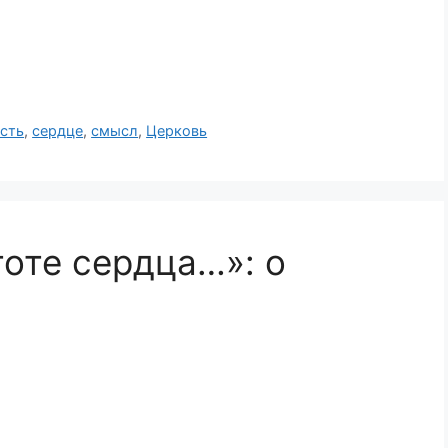
сть
,
сердце
,
смысл
,
Церковь
тоте сердца…»: о