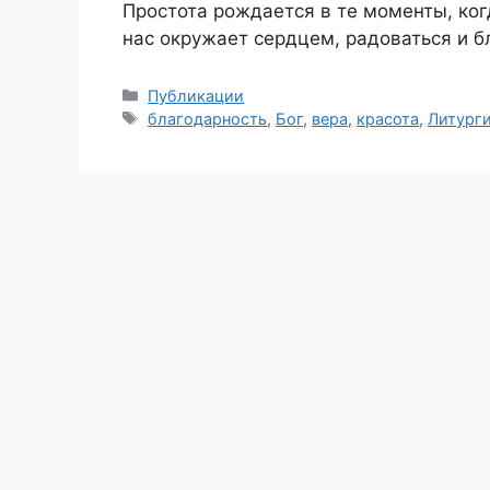
Простота рождается в те моменты, ког
нас окружает сердцем, радоваться и б
Рубрики
Публикации
Метки
благодарность
,
Бог
,
вера
,
красота
,
Литург