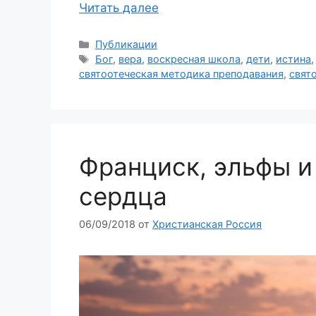
Читать далее
Рубрики
Публикации
Метки
Бог
,
вера
,
воскресная школа
,
дети
,
истина
святоотеческая методика преподавания
,
свят
Франциск, эльфы и
сердца
06/09/2018
от
Христианская Россия