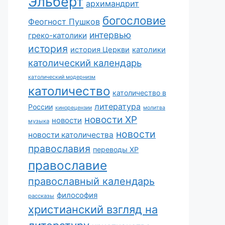
Эльберт
архимандрит
богословие
Феогност Пушков
интервью
греко-католики
история
история Церкви
католики
католический календарь
католический модернизм
католичество
католичество в
литература
России
кинорецензии
молитва
новости ХР
новости
музыка
новости
новости католичества
православия
переводы ХР
православие
православный календарь
философия
рассказы
христианский взгляд на