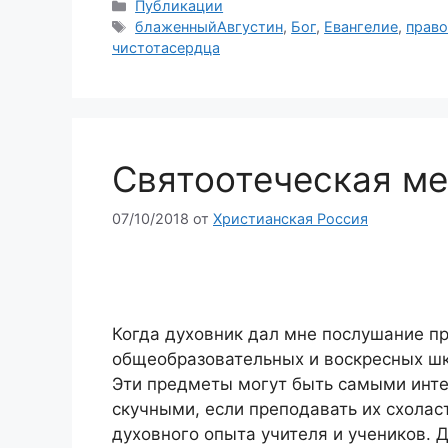
Рубрики
Публикации
Метки
блаженныйАвгустин
,
Бог
,
Евангелие
,
право
чистотасердца
Святоотеческая ме
07/10/2018
от
Христианская Россия
Когда духовник дал мне послушание пр
общеобразовательных и воскресных шко
Эти предметы могут быть самыми инте
скучными, если преподавать их схолас
духовного опыта учителя и учеников.