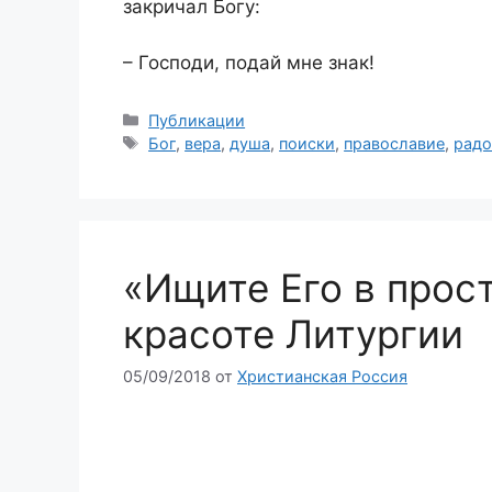
закричал Богу:
– Господи, подай мне знак!
Рубрики
Публикации
Метки
Бог
,
вера
,
душа
,
поиски
,
православие
,
радо
«Ищите Его в прос
красоте Литургии
05/09/2018
от
Христианская Россия