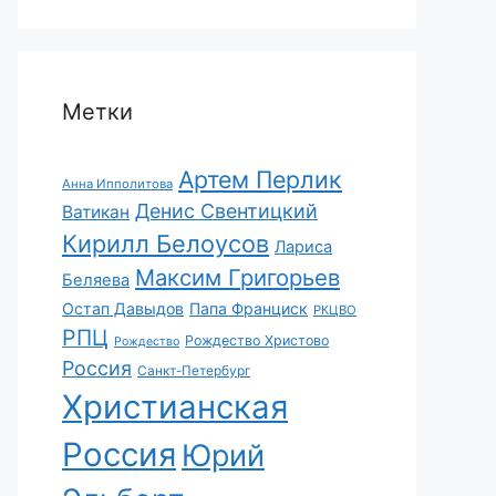
Метки
Артем Перлик
Анна Ипполитова
Денис Свентицкий
Ватикан
Кирилл Белоусов
Лариса
Максим Григорьев
Беляева
Остап Давыдов
Папа Франциск
РКЦВО
РПЦ
Рождество Христово
Рождество
Россия
Санкт-Петербург
Христианская
Россия
Юрий