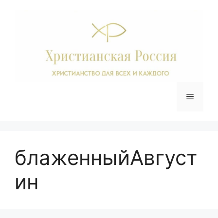
Перейти
к
содержимому
Меню
блаженныйАвгуст
ин