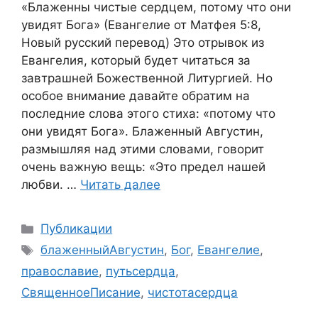
«Блаженны чистые сердцем, потому что они
увидят Бога» (Евангелие от Матфея 5:8,
Новый русский перевод) Это отрывок из
Евангелия, который будет читаться за
завтрашней Божественной Литургией. Но
особое внимание давайте обратим на
последние слова этого стиха: «потому что
они увидят Бога». Блаженный Августин,
размышляя над этими словами, говорит
очень важную вещь: «Это предел нашей
любви. …
Читать далее
Рубрики
Публикации
Метки
блаженныйАвгустин
,
Бог
,
Евангелие
,
православие
,
путьсердца
,
СвященноеПисание
,
чистотасердца