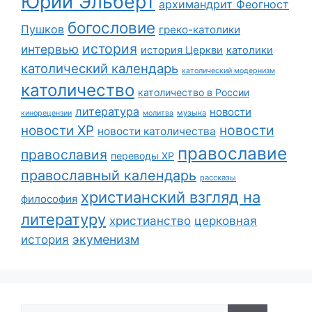
Юрий Эльберт
архимандрит Феогност
богословие
Пушков
греко-католики
история
интервью
история Церкви
католики
католический календарь
католический модернизм
католичество
католичество в России
литература
новости
музыка
кинорецензии
молитва
новости
новости ХР
новости католичества
православие
православия
переводы ХР
православный календарь
рассказы
христианский взгляд на
философия
литературу
христианство
церковная
экуменизм
история
Поиск: