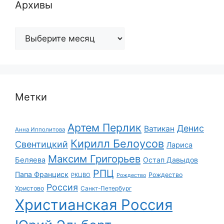
Архивы
Архивы
Метки
Артем Перлик
Денис
Ватикан
Анна Ипполитова
Кирилл Белоусов
Свентицкий
Лариса
Максим Григорьев
Беляева
Остап Давыдов
РПЦ
Папа Франциск
Рождество
РКЦВО
Рождество
Россия
Христово
Санкт-Петербург
Христианская Россия