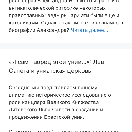
роль образ Александра Невского играет и в
антикатолической риторике некоторых
православных: ведь рыцари эти были еще и
католиками. Однако, так ли все однозначно в
биографии Александра?
Читать далее…
«Я сам творец этой унии…»: Лев
Сапега и униатская церковь
Сегодня мы представляем вашему
вниманию историческое исследование о
роли канцлера Великого Княжества
Литовского Льва Сапеги в создании и
продвижении Брестской унии.
Отметим, что он боролся за воссоединение