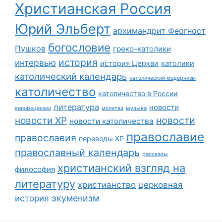
Христианская Россия
Юрий Эльберт
архимандрит Феогност
богословие
Пушков
греко-католики
история
интервью
история Церкви
католики
католический календарь
католический модернизм
католичество
католичество в России
литература
новости
музыка
кинорецензии
молитва
новости
новости ХР
новости католичества
православие
православия
переводы ХР
православный календарь
рассказы
христианский взгляд на
философия
литературу
христианство
церковная
экуменизм
история