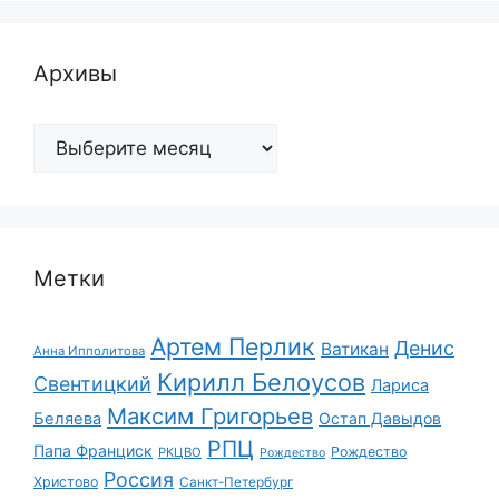
Архивы
Архивы
Метки
Артем Перлик
Денис
Ватикан
Анна Ипполитова
Кирилл Белоусов
Свентицкий
Лариса
Максим Григорьев
Беляева
Остап Давыдов
РПЦ
Папа Франциск
Рождество
РКЦВО
Рождество
Россия
Христово
Санкт-Петербург