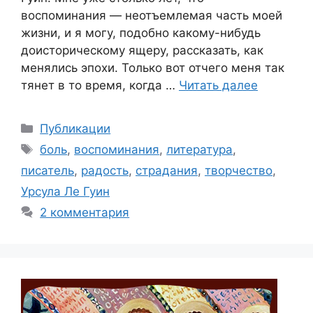
воспоминания — неотъемлемая часть моей
жизни, и я могу, подобно какому-нибудь
доисторическому ящеру, рассказать, как
менялись эпохи. Только вот отчего меня так
тянет в то время, когда …
Читать далее
Рубрики
Публикации
Метки
боль
,
воспоминания
,
литература
,
писатель
,
радость
,
страдания
,
творчество
,
Урсула Ле Гуин
2 комментария