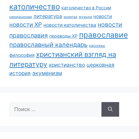
католичество
католичество в России
литература
новости
музыка
кинорецензии
молитва
новости
новости ХР
новости католичества
православие
православия
переводы ХР
православный календарь
рассказы
христианский взгляд на
философия
литературу
христианство
церковная
экуменизм
история
Поиск: