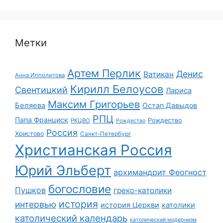
Метки
Артем Перлик
Денис
Ватикан
Анна Ипполитова
Кирилл Белоусов
Свентицкий
Лариса
Максим Григорьев
Беляева
Остап Давыдов
РПЦ
Папа Франциск
Рождество
РКЦВО
Рождество
Россия
Христово
Санкт-Петербург
Христианская Россия
Юрий Эльберт
архимандрит Феогност
богословие
Пушков
греко-католики
история
интервью
история Церкви
католики
католический календарь
католический модернизм