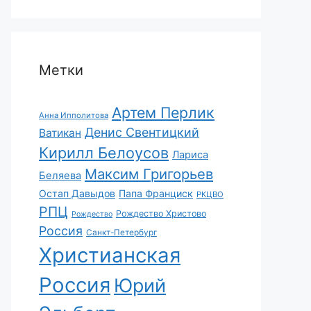
Метки
Артем Перлик
Анна Ипполитова
Денис Свентицкий
Ватикан
Кирилл Белоусов
Лариса
Максим Григорьев
Беляева
Остап Давыдов
Папа Франциск
РКЦВО
РПЦ
Рождество Христово
Рождество
Россия
Санкт-Петербург
Христианская
Россия
Юрий