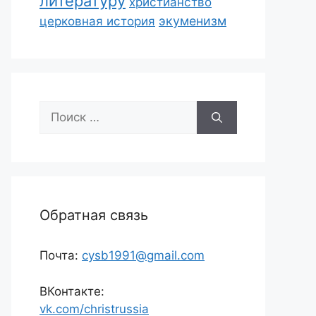
литературу
христианство
экуменизм
церковная история
Поиск:
Обратная связь
Почта:
cysb1991@gmail.com
ВКонтакте:
vk.com/christrussia