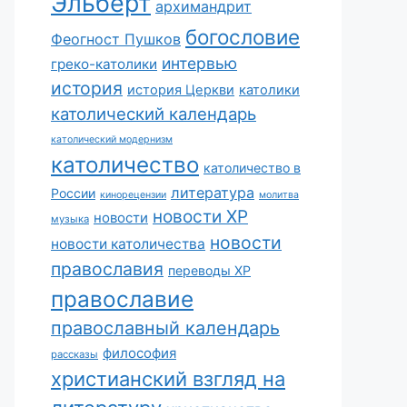
Эльберт
архимандрит
богословие
Феогност Пушков
интервью
греко-католики
история
история Церкви
католики
католический календарь
католический модернизм
католичество
католичество в
литература
России
кинорецензии
молитва
новости ХР
новости
музыка
новости
новости католичества
православия
переводы ХР
православие
православный календарь
философия
рассказы
христианский взгляд на