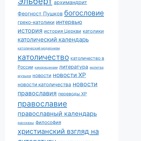
Эльберт
архимандрит
богословие
Феогност Пушков
интервью
греко-католики
история
история Церкви
католики
католический календарь
католический модернизм
католичество
католичество в
литература
России
кинорецензии
молитва
новости ХР
новости
музыка
новости
новости католичества
православия
переводы ХР
православие
православный календарь
философия
рассказы
христианский взгляд на