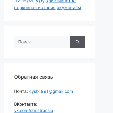
литературу
христианство
экуменизм
церковная история
Поиск:
Обратная связь
Почта:
cysb1991@gmail.com
ВКонтакте:
vk.com/christrussia