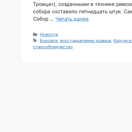
Троица»), созданными в технике римск
собора составило пятнадцать штук. Са
Собор …
Читать далее
Рубрики
Новости
Метки
Боровск
,
восстановление храмов
,
Калужск
старообрядчество