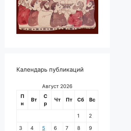
Календарь публикаций
Август 2026
П
С
Вт
Чт
Пт
Сб
Вс
н
р
1
2
3
4
5
6
7
8
9