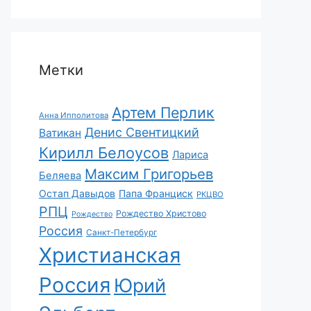
Метки
Артем Перлик
Анна Ипполитова
Денис Свентицкий
Ватикан
Кирилл Белоусов
Лариса
Максим Григорьев
Беляева
Остап Давыдов
Папа Франциск
РКЦВО
РПЦ
Рождество Христово
Рождество
Россия
Санкт-Петербург
Христианская
Россия
Юрий