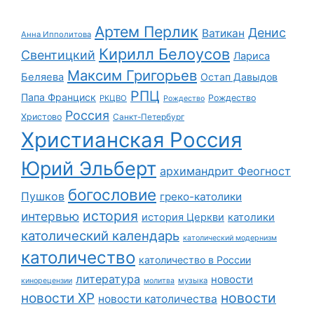
Артем Перлик
Денис
Ватикан
Анна Ипполитова
Кирилл Белоусов
Свентицкий
Лариса
Максим Григорьев
Беляева
Остап Давыдов
РПЦ
Папа Франциск
Рождество
РКЦВО
Рождество
Россия
Христово
Санкт-Петербург
Христианская Россия
Юрий Эльберт
архимандрит Феогност
богословие
Пушков
греко-католики
история
интервью
история Церкви
католики
католический календарь
католический модернизм
католичество
католичество в России
литература
новости
музыка
кинорецензии
молитва
новости
новости ХР
новости католичества