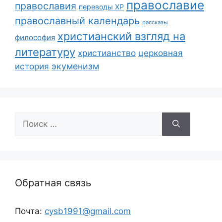
православие
православия
переводы ХР
православный календарь
рассказы
христианский взгляд на
философия
литературу
христианство
церковная
экуменизм
история
Поиск:
Обратная связь
Почта:
cysb1991@gmail.com