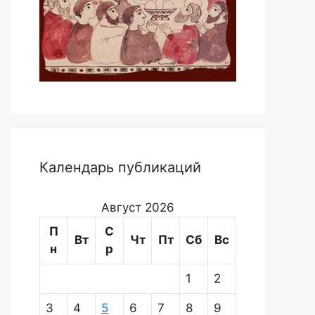
Календарь публикаций
Август 2026
П
С
Вт
Чт
Пт
Сб
Вс
н
р
1
2
3
4
5
6
7
8
9