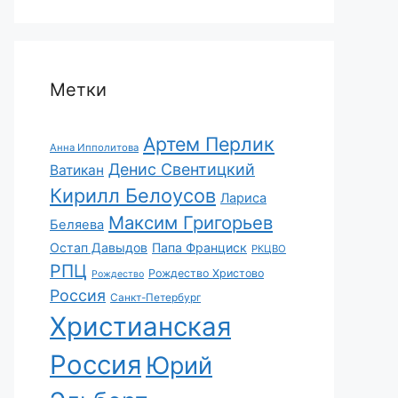
Метки
Артем Перлик
Анна Ипполитова
Денис Свентицкий
Ватикан
Кирилл Белоусов
Лариса
Максим Григорьев
Беляева
Остап Давыдов
Папа Франциск
РКЦВО
РПЦ
Рождество Христово
Рождество
Россия
Санкт-Петербург
Христианская
Россия
Юрий