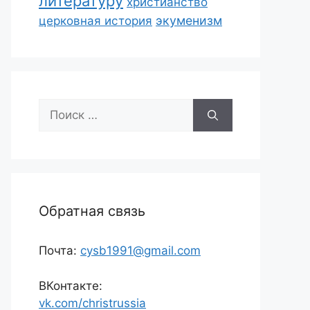
литературу
христианство
экуменизм
церковная история
Поиск:
Обратная связь
Почта:
cysb1991@gmail.com
ВКонтакте:
vk.com/christrussia