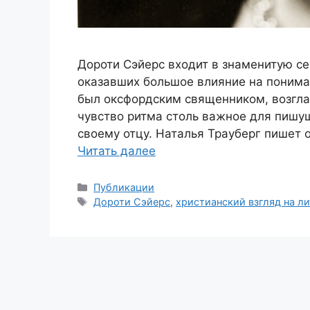
Дороти Сэйерс входит в знаменитую се
оказавших большое влияние на понима
был оксфордским священником, возгла
чувство ритма столь важное для пишу
своему отцу. Наталья Трауберг пишет о
Читать далее
Рубрики
Публикации
Метки
Дороти Сэйерс
,
христианский взгляд на л