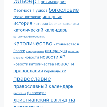
Эльберт
архимандрит
богословие
Феогност Пушков
интервью
греко-католики
история
история Церкви
католики
католический календарь
католический модернизм
католичество
католичество в
литература
России
кинорецензии
молитва
новости ХР
новости
музыка
новости
новости католичества
православия
переводы ХР
православие
православный календарь
философия
рассказы
христианский взгляд на