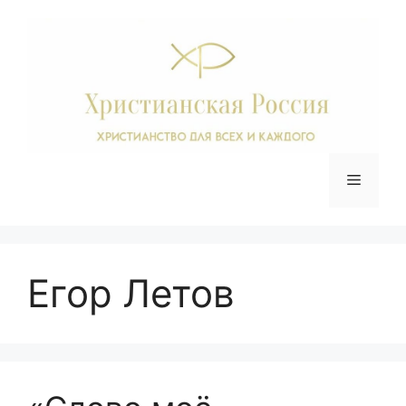
Перейти
к
содержимому
Меню
Егор Летов