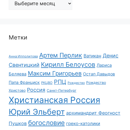
Архивы
Метки
Артем Перлик
Денис
Ватикан
Анна Ипполитова
Кирилл Белоусов
Свентицкий
Лариса
Максим Григорьев
Беляева
Остап Давыдов
РПЦ
Папа Франциск
Рождество
РКЦВО
Рождество
Россия
Христово
Санкт-Петербург
Христианская Россия
Юрий Эльберт
архимандрит Феогност
богословие
Пушков
греко-католики