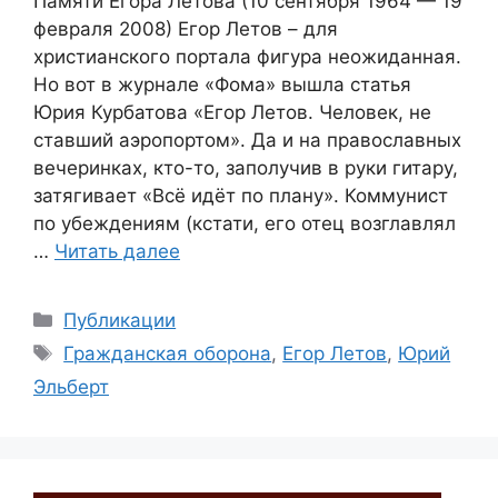
Памяти Егора Летова (10 сентября 1964 — 19
февраля 2008) Егор Летов – для
христианского портала фигура неожиданная.
Но вот в журнале «Фома» вышла статья
Юрия Курбатова «Егор Летов. Человек, не
ставший аэропортом». Да и на православных
вечеринках, кто-то, заполучив в руки гитару,
затягивает «Всё идёт по плану». Коммунист
по убеждениям (кстати, его отец возглавлял
…
Читать далее
Рубрики
Публикации
Метки
Гражданская оборона
,
Егор Летов
,
Юрий
Эльберт