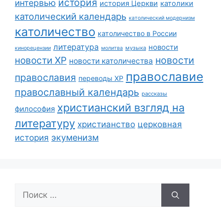
история
интервью
история Церкви
католики
католический календарь
католический модернизм
католичество
католичество в России
литература
новости
музыка
кинорецензии
молитва
новости
новости ХР
новости католичества
православие
православия
переводы ХР
православный календарь
рассказы
христианский взгляд на
философия
литературу
христианство
церковная
экуменизм
история
Поиск: