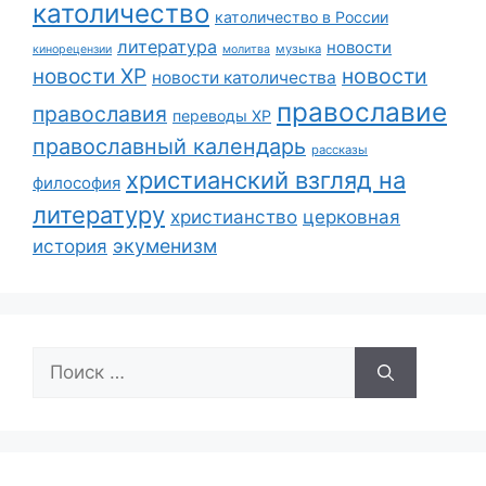
католичество
католичество в России
литература
новости
музыка
кинорецензии
молитва
новости
новости ХР
новости католичества
православие
православия
переводы ХР
православный календарь
рассказы
христианский взгляд на
философия
литературу
христианство
церковная
экуменизм
история
Поиск: