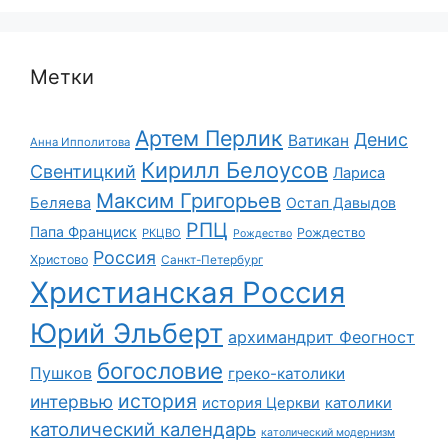
Метки
Артем Перлик
Денис
Ватикан
Анна Ипполитова
Кирилл Белоусов
Свентицкий
Лариса
Максим Григорьев
Беляева
Остап Давыдов
РПЦ
Папа Франциск
Рождество
РКЦВО
Рождество
Россия
Христово
Санкт-Петербург
Христианская Россия
Юрий Эльберт
архимандрит Феогност
богословие
Пушков
греко-католики
история
интервью
история Церкви
католики
католический календарь
католический модернизм