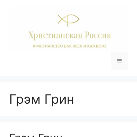
Перейти
к
содержимому
Меню
Грэм Грин