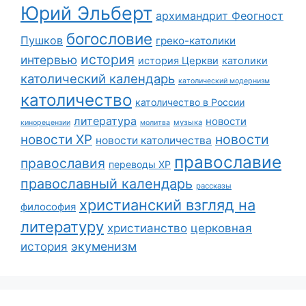
Юрий Эльберт
архимандрит Феогност
богословие
Пушков
греко-католики
история
интервью
история Церкви
католики
католический календарь
католический модернизм
католичество
католичество в России
литература
новости
музыка
кинорецензии
молитва
новости
новости ХР
новости католичества
православие
православия
переводы ХР
православный календарь
рассказы
христианский взгляд на
философия
литературу
христианство
церковная
экуменизм
история