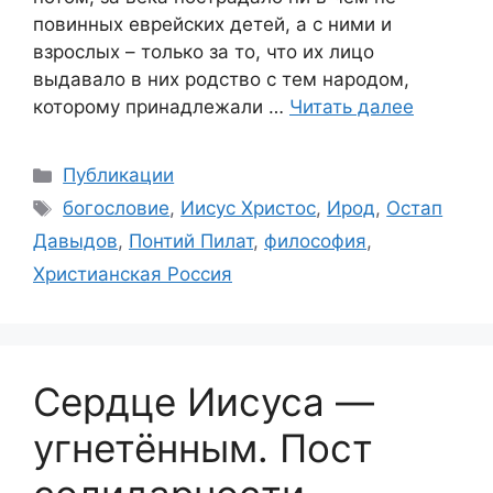
повинных еврейских детей, а с ними и
взрослых – только за то, что их лицо
выдавало в них родство с тем народом,
которому принадлежали …
Читать далее
Рубрики
Публикации
Метки
богословие
,
Иисус Христос
,
Ирод
,
Остап
Давыдов
,
Понтий Пилат
,
философия
,
Христианская Россия
Сердце Иисуса —
угнетённым. Пост