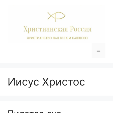
Перейти
к
содержимому
Меню
Иисус Христос