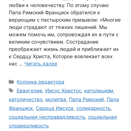
любви к человечеству. По этому случаю
Папа Римский Франциск обратился к
верующим с пастырским призывом: «Многие
люди страдают от тяжких лишений. Мы
можем помочь им, сопровождая их в пути с
великим сочувствием. Сострадание
преображает жизнь людей и приближает их
к Сердцу Христа, Которое вовлекает всех
нас …
Читать далее
Рубрики
Колонка редактора
Метки
Евангелие
,
Иисус Христос
,
католицизм
,
католичество
,
молитва
,
Папа Римский
,
Папа
Франциск
,
Сердце Иисуса
,
солидарность
,
социальная несправедливость
,
социальная
справедливость