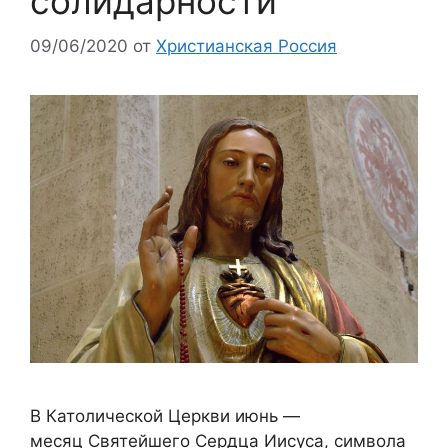
солидарности
09/06/2020
от
Христианская Россия
В Католической Церкви июнь —
месяц Святейшего Сердца Иисуса, символа