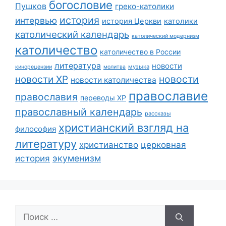
богословие
Пушков
греко-католики
история
интервью
история Церкви
католики
католический календарь
католический модернизм
католичество
католичество в России
литература
новости
музыка
кинорецензии
молитва
новости
новости ХР
новости католичества
православие
православия
переводы ХР
православный календарь
рассказы
христианский взгляд на
философия
литературу
христианство
церковная
экуменизм
история
Поиск: