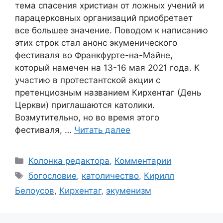
тема спасения христиан от ложных учений и
парацерковных организаций приобретает
все большее значение. Поводом к написанию
этих строк стал анонс экуменического
фестиваля во Франкфурте-на-Майне,
который намечен на 13-16 мая 2021 года. К
участию в протестантской акции с
претенциозным названием Кирхентаг (День
Церкви) приглашаются католики.
Возмутительно, но во время этого
фестиваля, …
Читать далее
Рубрики
Колонка редактора
,
Комментарии
Метки
богословие
,
католичество
,
Кирилл
Белоусов
,
Кирхентаг
,
экуменизм