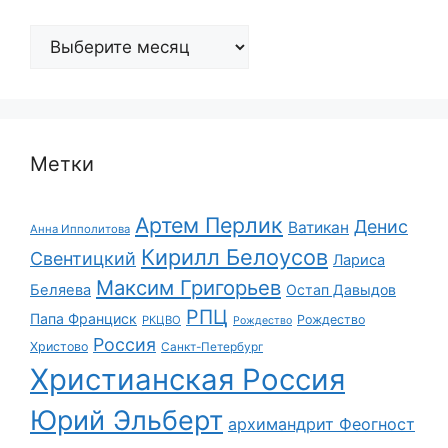
Архивы
Метки
Артем Перлик
Денис
Ватикан
Анна Ипполитова
Кирилл Белоусов
Свентицкий
Лариса
Максим Григорьев
Беляева
Остап Давыдов
РПЦ
Папа Франциск
Рождество
РКЦВО
Рождество
Россия
Христово
Санкт-Петербург
Христианская Россия
Юрий Эльберт
архимандрит Феогност