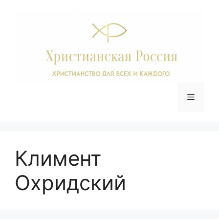
Перейти
к
содержимому
Меню
Климент
Охридский