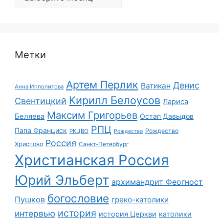
Метки
Артем Перлик
Денис
Ватикан
Анна Ипполитова
Кирилл Белоусов
Свентицкий
Лариса
Максим Григорьев
Беляева
Остап Давыдов
РПЦ
Папа Франциск
Рождество
РКЦВО
Рождество
Россия
Христово
Санкт-Петербург
Христианская Россия
Юрий Эльберт
архимандрит Феогност
богословие
Пушков
греко-католики
история
интервью
история Церкви
католики