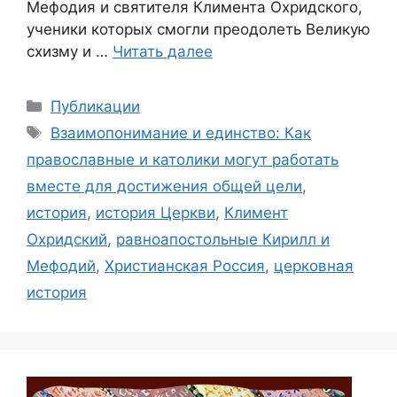
Мефодия и святителя Климента Охридского,
ученики которых смогли преодолеть Великую
схизму и …
Читать далее
Рубрики
Публикации
Метки
Взаимопонимание и единство: Как
православные и католики могут работать
вместе для достижения общей цели
,
история
,
история Церкви
,
Климент
Охридский
,
равноапостольные Кирилл и
Мефодий
,
Христианская Россия
,
церковная
история