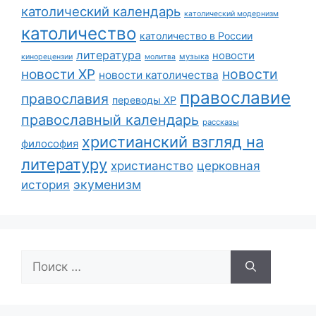
католический календарь
католический модернизм
католичество
католичество в России
литература
новости
музыка
кинорецензии
молитва
новости
новости ХР
новости католичества
православие
православия
переводы ХР
православный календарь
рассказы
христианский взгляд на
философия
литературу
христианство
церковная
экуменизм
история
Поиск: