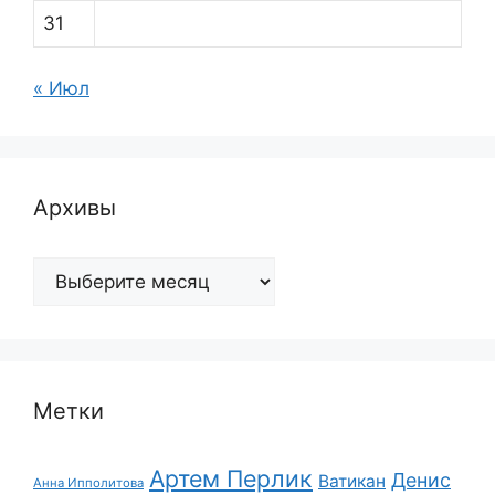
31
« Июл
Архивы
Архивы
Метки
Артем Перлик
Денис
Ватикан
Анна Ипполитова