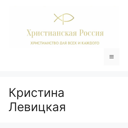
Перейти
к
содержимому
Меню
Кристина
Левицкая