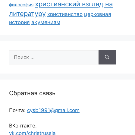
христианский взгляд на
философия
литературу
христианство
церковная
экуменизм
история
Поиск:
Обратная связь
Почта:
cysb1991@gmail.com
ВКонтакте:
vk.com/christrussia