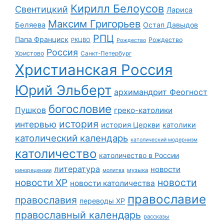
Кирилл Белоусов
Свентицкий
Лариса
Максим Григорьев
Беляева
Остап Давыдов
РПЦ
Папа Франциск
Рождество
РКЦВО
Рождество
Россия
Христово
Санкт-Петербург
Христианская Россия
Юрий Эльберт
архимандрит Феогност
богословие
Пушков
греко-католики
история
интервью
история Церкви
католики
католический календарь
католический модернизм
католичество
католичество в России
литература
новости
музыка
кинорецензии
молитва
новости
новости ХР
новости католичества
православие
православия
переводы ХР
православный календарь
рассказы