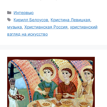
Рубрики
Интервью
Метки
Кирилл Белоусов
,
Кристина Левицкая
,
музыка
,
Христианская Россия
,
христианский
взгляд на искусство