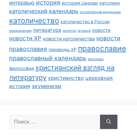
история
интервью
история Церкви
католики
католический календарь
католический модернизм
католичество
католичество в России
литература
новости
музыка
кинорецензии
молитва
новости
новости ХР
новости католичества
православие
православия
переводы ХР
православный календарь
рассказы
христианский взгляд на
философия
литературу
христианство
церковная
экуменизм
история
Поиск: