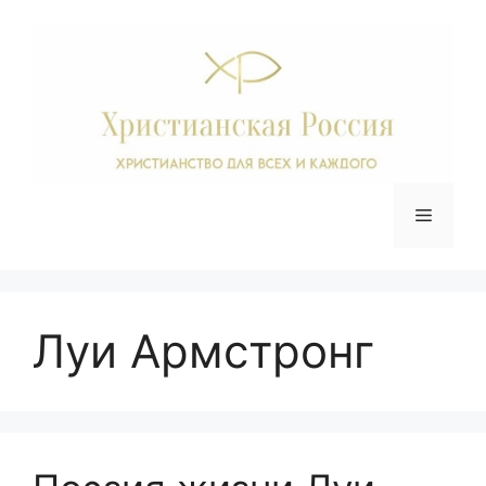
Перейти
к
содержимому
Меню
Луи Армстронг