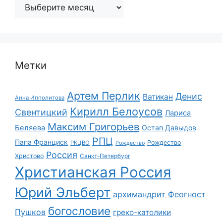
Архивы
Метки
Артем Перлик
Денис
Ватикан
Анна Ипполитова
Кирилл Белоусов
Свентицкий
Лариса
Максим Григорьев
Беляева
Остап Давыдов
РПЦ
Папа Франциск
Рождество
РКЦВО
Рождество
Россия
Христово
Санкт-Петербург
Христианская Россия
Юрий Эльберт
архимандрит Феогност
богословие
Пушков
греко-католики