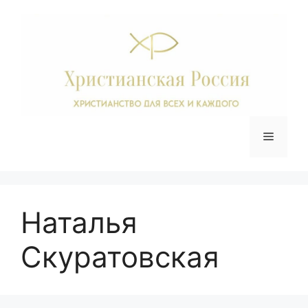
Перейти
к
содержимому
Меню
Наталья
Скуратовская