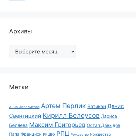
Архивы
Архивы
Метки
Артем Перлик
Денис
Ватикан
Анна Ипполитова
Кирилл Белоусов
Свентицкий
Лариса
Максим Григорьев
Беляева
Остап Давыдов
РПЦ
Папа Франциск
Рождество
РКЦВО
Рождество