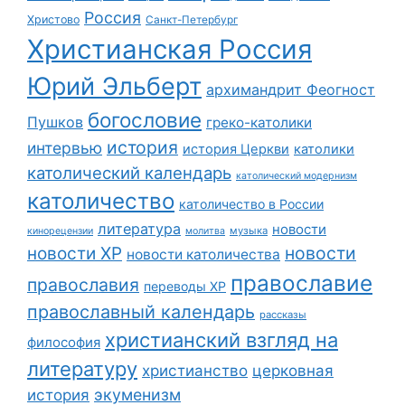
Россия
Христово
Санкт-Петербург
Христианская Россия
Юрий Эльберт
архимандрит Феогност
богословие
Пушков
греко-католики
история
интервью
история Церкви
католики
католический календарь
католический модернизм
католичество
католичество в России
литература
новости
музыка
кинорецензии
молитва
новости
новости ХР
новости католичества
православие
православия
переводы ХР
православный календарь
рассказы
христианский взгляд на
философия
литературу
христианство
церковная
экуменизм
история