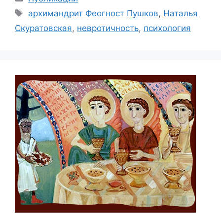
Метки
архимандрит Феогност Пушков
,
Наталья
Скуратовская
,
невротичность
,
психология