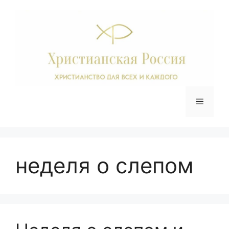
Перейти
к
содержимому
Меню
неделя о слепом