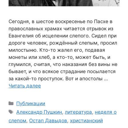
Сегодня, в шестое воскресенье по Пасхе в
православных храмах читается отрывок из
Евангелия об исцелении слепого. Сидел при
дороге человек, рождённый слепым, просил
милостыню. Кто-то жалел его, подавая
монеты или хлеб, а кто-то, может быть, и
глумился, считая, что наказания без вины не
бывает, и что всякое страдание посылается
за какой-то проступок. Вот и апостолы …
Читать далее
Рубрики
Публикации
Метки
Александр Пушкин
,
литература
,
неделя о
слепом
,
Остап Давыдов
,
христианский