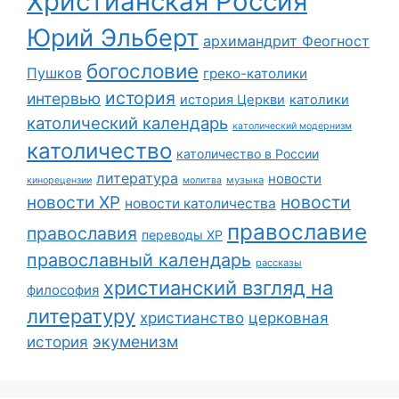
Христианская Россия
Юрий Эльберт
архимандрит Феогност
богословие
Пушков
греко-католики
история
интервью
история Церкви
католики
католический календарь
католический модернизм
католичество
католичество в России
литература
новости
музыка
кинорецензии
молитва
новости
новости ХР
новости католичества
православие
православия
переводы ХР
православный календарь
рассказы
христианский взгляд на
философия
литературу
христианство
церковная
экуменизм
история