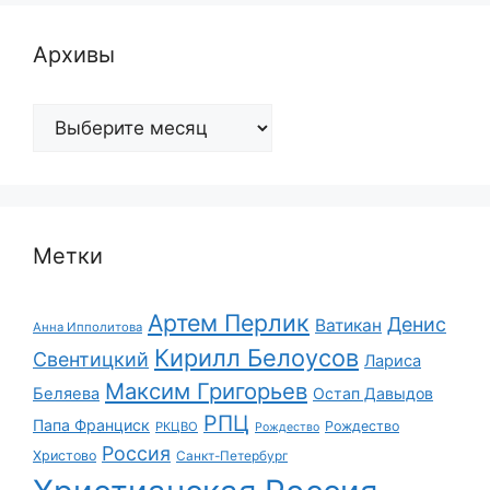
Архивы
Архивы
Метки
Артем Перлик
Денис
Ватикан
Анна Ипполитова
Кирилл Белоусов
Свентицкий
Лариса
Максим Григорьев
Беляева
Остап Давыдов
РПЦ
Папа Франциск
Рождество
РКЦВО
Рождество
Россия
Христово
Санкт-Петербург