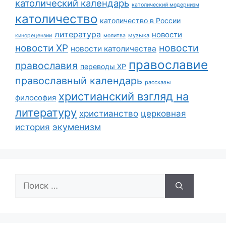
католический календарь
католический модернизм
католичество
католичество в России
литература
новости
музыка
кинорецензии
молитва
новости
новости ХР
новости католичества
православие
православия
переводы ХР
православный календарь
рассказы
христианский взгляд на
философия
литературу
христианство
церковная
экуменизм
история
Поиск: