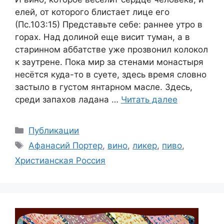
елей, от которого блистает лице его
(Пс.103:15) Представьте себе: раннее утро в
горах. Над долиной еще висит туман, а в
старинном аббатстве уже прозвонил колокол
к заутрене. Пока мир за стенами монастыря
несётся куда-то в суете, здесь время словно
застыло в густом янтарном масле. Здесь,
среди запахов ладана …
Читать далее
Рубрики
Публикации
Метки
Афанасий Портер
,
вино
,
ликер
,
пиво
,
Христианская Россия