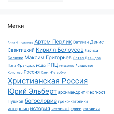
Метки
Артем Перлик
Денис
Ватикан
Анна Ипполитова
Кирилл Белоусов
Свентицкий
Лариса
Максим Григорьев
Беляева
Остап Давыдов
РПЦ
Папа Франциск
Рождество
РКЦВО
Рождество
Россия
Христово
Санкт-Петербург
Христианская Россия
Юрий Эльберт
архимандрит Феогност
богословие
Пушков
греко-католики
история
интервью
история Церкви
католики