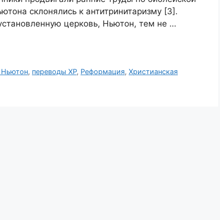
ютона склонялись к антитринитаризму [3].
 установленную церковь, Ньютон, тем не …
 Ньютон
,
переводы ХР
,
Реформация
,
Христианская