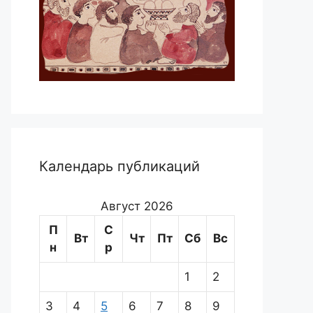
Календарь публикаций
Август 2026
П
С
Вт
Чт
Пт
Сб
Вс
н
р
1
2
3
4
5
6
7
8
9