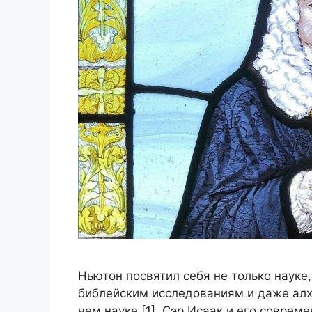
Ньютон посвятил себя не только науке,
библейским исследованиям и даже алх
чем науке [1]. Сэр Исаак и его соврем