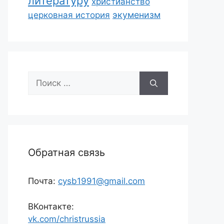
литературу
христианство
экуменизм
церковная история
Поиск:
Обратная связь
Почта:
cysb1991@gmail.com
ВКонтакте:
vk.com/christrussia