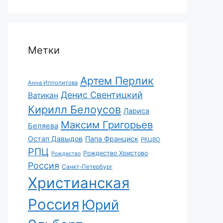
Метки
Артем Перлик
Анна Ипполитова
Денис Свентицкий
Ватикан
Кирилл Белоусов
Лариса
Максим Григорьев
Беляева
Остап Давыдов
Папа Франциск
РКЦВО
РПЦ
Рождество Христово
Рождество
Россия
Санкт-Петербург
Христианская
Россия
Юрий