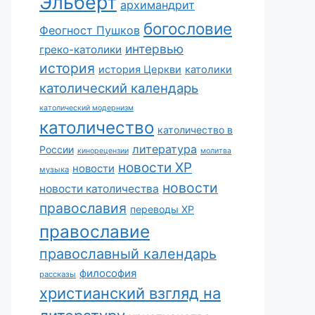
Эльберт
архимандрит
богословие
Феогност Пушков
интервью
греко-католики
история
история Церкви
католики
католический календарь
католический модернизм
католичество
католичество в
литература
России
кинорецензии
молитва
новости ХР
новости
музыка
новости
новости католичества
православия
переводы ХР
православие
православный календарь
философия
рассказы
христианский взгляд на