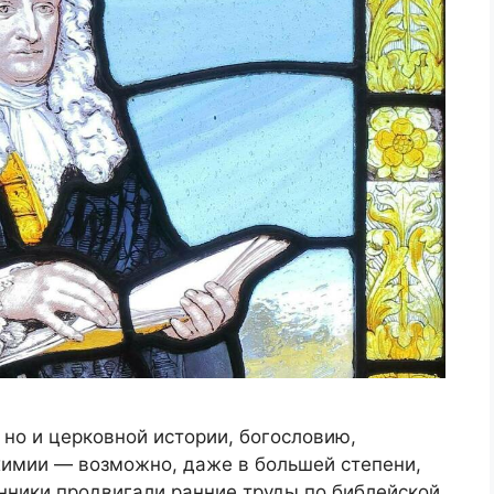
 но и церковной истории, богословию,
имии — возможно, даже в большей степени,
енники продвигали ранние труды по библейской