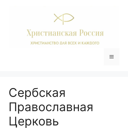
Перейти
к
содержимому
Меню
Сербская
Православная
Церковь