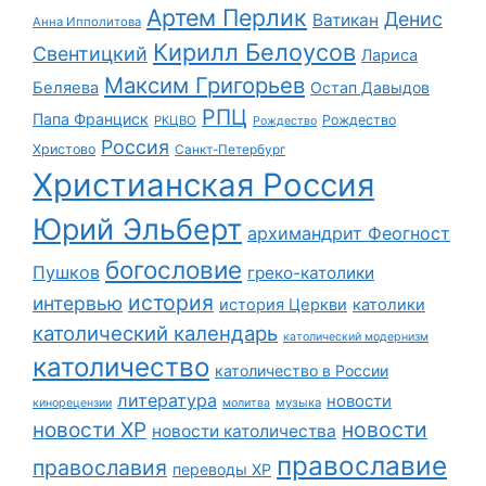
Артем Перлик
Денис
Ватикан
Анна Ипполитова
Кирилл Белоусов
Свентицкий
Лариса
Максим Григорьев
Беляева
Остап Давыдов
РПЦ
Папа Франциск
Рождество
РКЦВО
Рождество
Россия
Христово
Санкт-Петербург
Христианская Россия
Юрий Эльберт
архимандрит Феогност
богословие
Пушков
греко-католики
история
интервью
история Церкви
католики
католический календарь
католический модернизм
католичество
католичество в России
литература
новости
музыка
кинорецензии
молитва
новости
новости ХР
новости католичества
православие
православия
переводы ХР