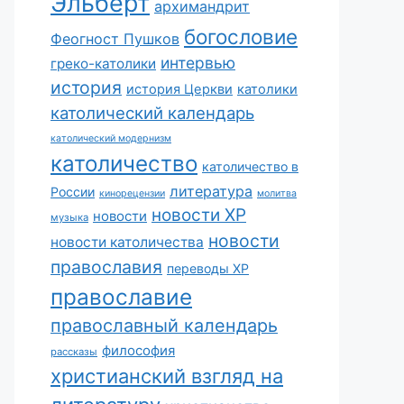
Эльберт
архимандрит
богословие
Феогност Пушков
интервью
греко-католики
история
история Церкви
католики
католический календарь
католический модернизм
католичество
католичество в
литература
России
кинорецензии
молитва
новости ХР
новости
музыка
новости
новости католичества
православия
переводы ХР
православие
православный календарь
философия
рассказы
христианский взгляд на