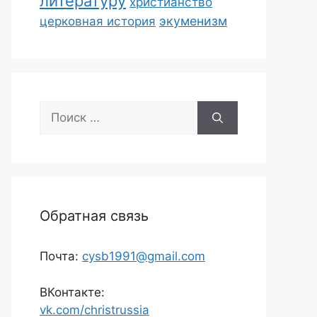
литературу
христианство
экуменизм
церковная история
Поиск:
Обратная связь
Почта:
cysb1991@gmail.com
ВКонтакте:
vk.com/christrussia