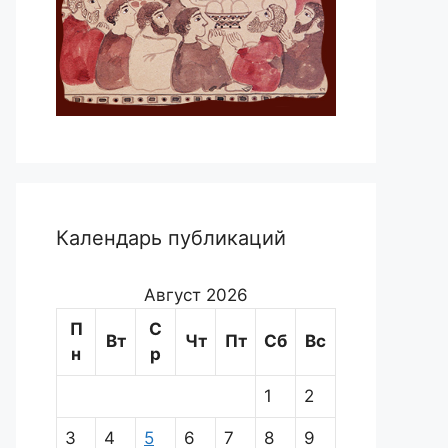
Календарь публикаций
Август 2026
П
С
Вт
Чт
Пт
Сб
Вс
н
р
1
2
3
4
5
6
7
8
9