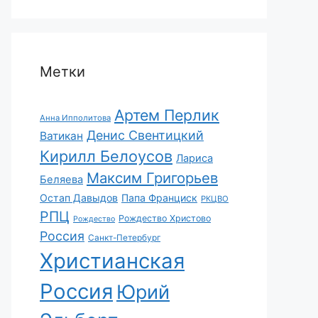
Метки
Артем Перлик
Анна Ипполитова
Денис Свентицкий
Ватикан
Кирилл Белоусов
Лариса
Максим Григорьев
Беляева
Остап Давыдов
Папа Франциск
РКЦВО
РПЦ
Рождество Христово
Рождество
Россия
Санкт-Петербург
Христианская
Россия
Юрий