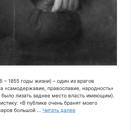
 – 1855 годы жизни) – один из врагов
га «самодержавие, православие, народность»
о было лизать заднее место власть имеющим).
истику: «В публике очень бранят моего
Уваров большой …
Читать далее