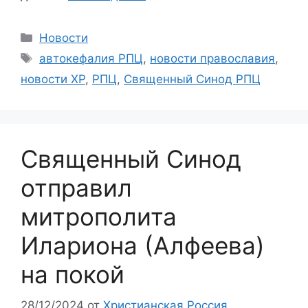
Рубрики
Новости
Метки
автокефалия РПЦ
,
новости православия
,
новости ХР
,
РПЦ
,
Священный Синод РПЦ
Священный Синод
отправил
митрополита
Илариона (Алфеева)
на покой
28/12/2024
от
Христианская Россия