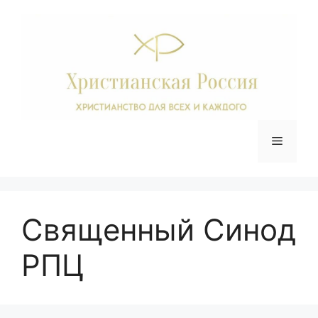
Перейти
к
содержимому
Меню
Священный Синод
РПЦ