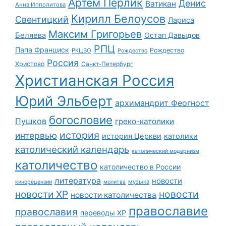
Артем Перлик
Денис
Ватикан
Анна Ипполитова
Кирилл Белоусов
Свентицкий
Лариса
Максим Григорьев
Беляева
Остап Давыдов
РПЦ
Папа Франциск
Рождество
РКЦВО
Рождество
Россия
Христово
Санкт-Петербург
Христианская Россия
Юрий Эльберт
архимандрит Феогност
богословие
Пушков
греко-католики
история
интервью
история Церкви
католики
католический календарь
католический модернизм
католичество
католичество в России
литература
новости
музыка
кинорецензии
молитва
новости
новости ХР
новости католичества
православие
православия
переводы ХР