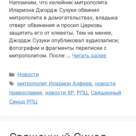
Напомним, что келейник митрополита
Илариона Джордж Сузуки обвинил
митрополита в домогательствах, владыка
отверг обвинения и просил Церковь
защитить его от клеветы. Тем не менее,
Джордж Сузуки опубликовал аудиозаписи,
фотографии и фрагменты переписки с
митрополитом. После …
Читать далее
Рубрики
Новости
Метки
митрополит Иларион Алфеев
,
новости
православия
,
новости ХР
,
РПЦ
,
Священный
Синод РПЦ