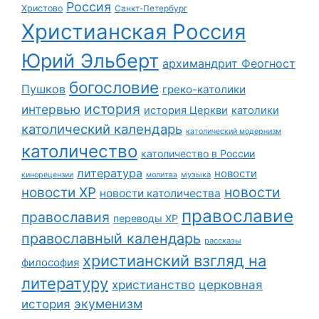
Россия
Христово
Санкт-Петербург
Христианская Россия
Юрий Эльберт
архимандрит Феогност
богословие
Пушков
греко-католики
история
интервью
история Церкви
католики
католический календарь
католический модернизм
католичество
католичество в России
литература
новости
музыка
кинорецензии
молитва
новости
новости ХР
новости католичества
православие
православия
переводы ХР
православный календарь
рассказы
христианский взгляд на
философия
литературу
христианство
церковная
экуменизм
история