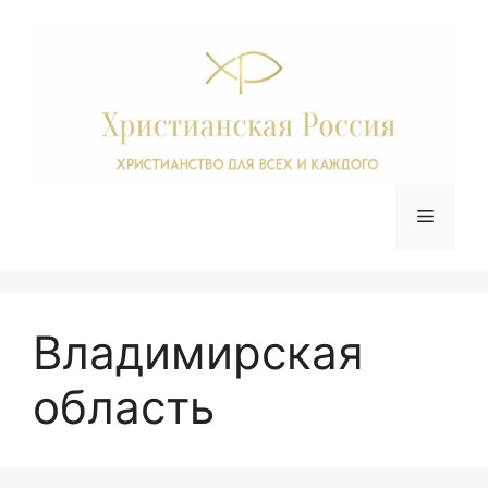
Перейти
к
содержимому
Меню
Владимирская
область