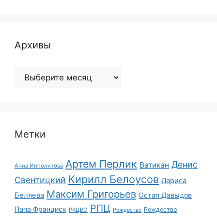
Архивы
Архивы
Метки
Артем Перлик
Денис
Ватикан
Анна Ипполитова
Кирилл Белоусов
Свентицкий
Лариса
Максим Григорьев
Беляева
Остап Давыдов
РПЦ
Папа Франциск
Рождество
РКЦВО
Рождество