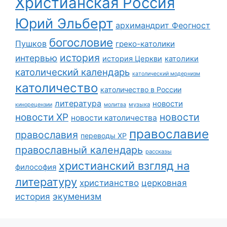
Христианская Россия
Юрий Эльберт
архимандрит Феогност
богословие
Пушков
греко-католики
история
интервью
история Церкви
католики
католический календарь
католический модернизм
католичество
католичество в России
литература
новости
музыка
кинорецензии
молитва
новости
новости ХР
новости католичества
православие
православия
переводы ХР
православный календарь
рассказы
христианский взгляд на
философия
литературу
христианство
церковная
экуменизм
история