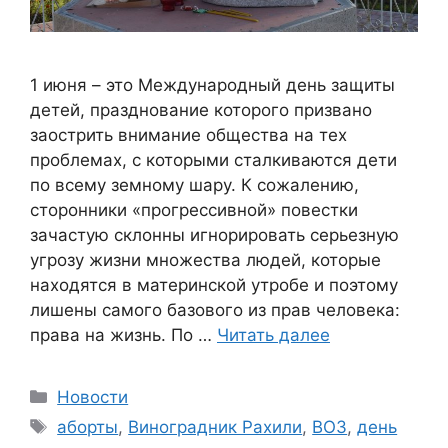
1 июня – это Международный день защиты
детей, празднование которого призвано
заострить внимание общества на тех
проблемах, с которыми сталкиваются дети
по всему земному шару. К сожалению,
сторонники «прогрессивной» повестки
зачастую склонны игнорировать серьезную
угрозу жизни множества людей, которые
находятся в материнской утробе и поэтому
лишены самого базового из прав человека:
права на жизнь. По …
Читать далее
Рубрики
Новости
Метки
аборты
,
Виноградник Рахили
,
ВОЗ
,
день