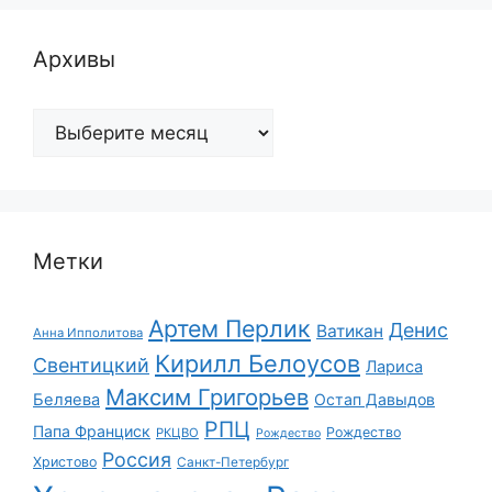
Архивы
Архивы
Метки
Артем Перлик
Денис
Ватикан
Анна Ипполитова
Кирилл Белоусов
Свентицкий
Лариса
Максим Григорьев
Беляева
Остап Давыдов
РПЦ
Папа Франциск
Рождество
РКЦВО
Рождество
Россия
Христово
Санкт-Петербург