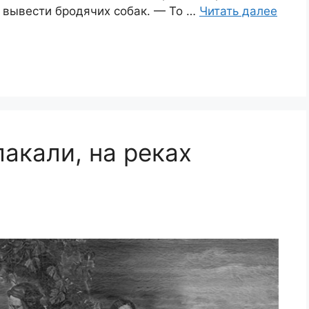
м вывести бродячих собак. — То …
Читать далее
акали, на реках