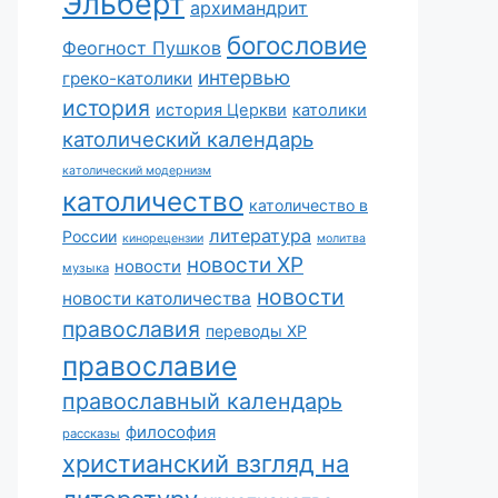
Эльберт
архимандрит
богословие
Феогност Пушков
интервью
греко-католики
история
история Церкви
католики
католический календарь
католический модернизм
католичество
католичество в
литература
России
кинорецензии
молитва
новости ХР
новости
музыка
новости
новости католичества
православия
переводы ХР
православие
православный календарь
философия
рассказы
христианский взгляд на