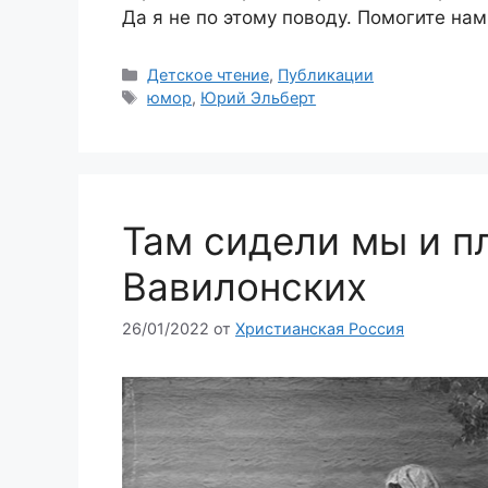
Да я не по этому поводу. Помогите на
Рубрики
Детское чтение
,
Публикации
Метки
юмор
,
Юрий Эльберт
Там сидели мы и пл
Вавилонских
26/01/2022
от
Христианская Россия