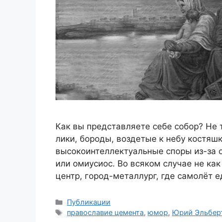
Как вы представляете себе собор? Не т
лики, бороды, воздетые к небу костяш
высокоинтеллектуальные споры из-за 
или омиусиос. Во всяком случае не ка
центр, город-металлург, где самолёт е
Рубрики
Публикации
Метки
православие цемента
,
юмор
,
Юрий Эльбер