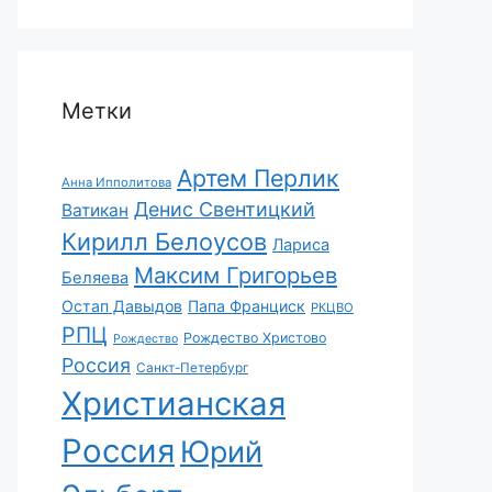
Метки
Артем Перлик
Анна Ипполитова
Денис Свентицкий
Ватикан
Кирилл Белоусов
Лариса
Максим Григорьев
Беляева
Остап Давыдов
Папа Франциск
РКЦВО
РПЦ
Рождество Христово
Рождество
Россия
Санкт-Петербург
Христианская
Россия
Юрий