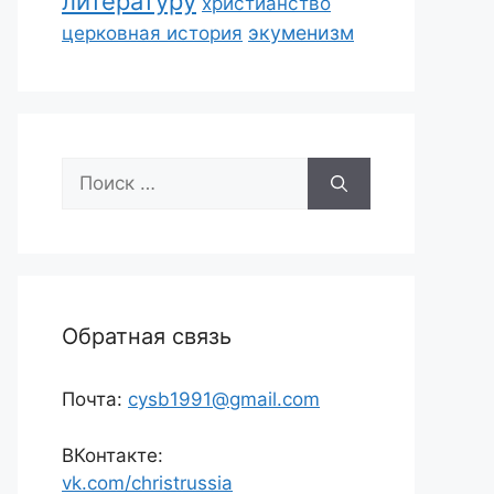
литературу
христианство
экуменизм
церковная история
Поиск:
Обратная связь
Почта:
cysb1991@gmail.com
ВКонтакте:
vk.com/christrussia