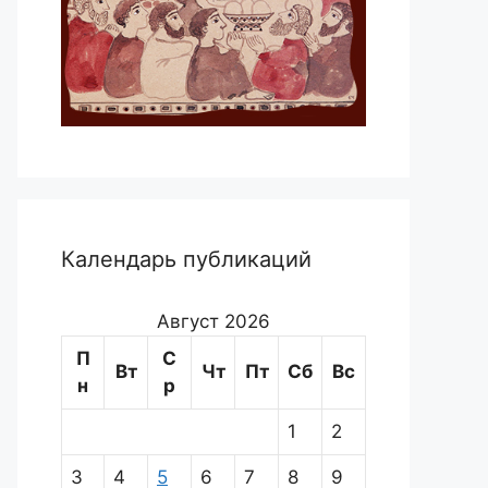
Календарь публикаций
Август 2026
П
С
Вт
Чт
Пт
Сб
Вс
н
р
1
2
3
4
5
6
7
8
9