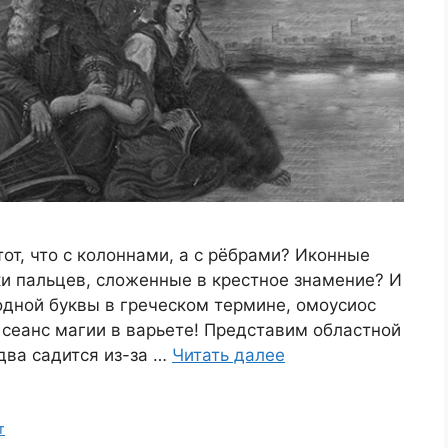
от, что с колоннами, а с рёбрами? Иконные
ки пальцев, сложенные в крестное знамение? И
одной буквы в греческом термине, омоусиос
к сеанс магии в варьете! Представим областной
два садится из-за …
Читать далее
т