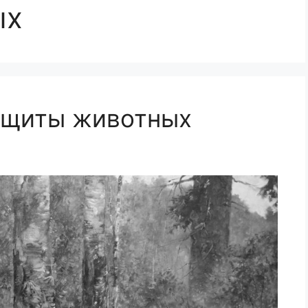
ых
ащиты животных