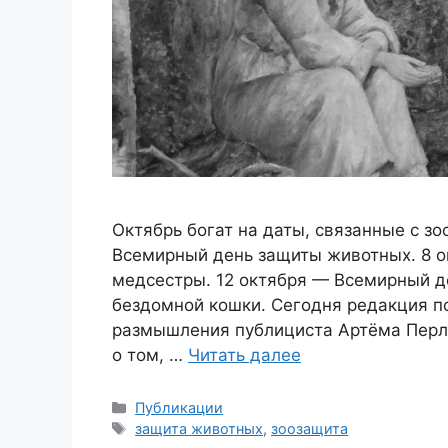
Октябрь богат на даты, связанные с з
Всемирный день защиты животных. 8 
медсестры. 12 октября — Всемирный д
бездомной кошки. Сегодня редакция п
размышления публициста Артёма Перли
о том, …
Читать далее
Рубрики
Публикации
Метки
защита животных
,
зоозащита