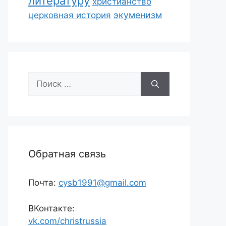
литературу
христианство
экуменизм
церковная история
Поиск:
Обратная связь
Почта:
cysb1991@gmail.com
ВКонтакте:
vk.com/christrussia