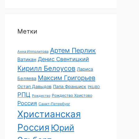
Метки
Артем Перлик
Анна Ипполитова
Денис Свентицкий
Ватикан
Кирилл Белоусов
Лариса
Максим Григорьев
Беляева
Остап Давыдов
Папа Франциск
РКЦВО
РПЦ
Рождество Христово
Рождество
Россия
Санкт-Петербург
Христианская
Россия
Юрий