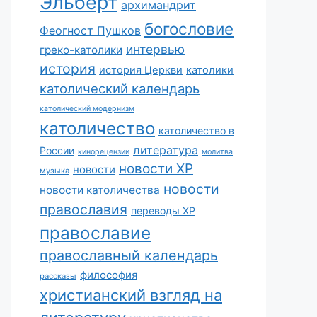
Эльберт
архимандрит
богословие
Феогност Пушков
интервью
греко-католики
история
история Церкви
католики
католический календарь
католический модернизм
католичество
католичество в
литература
России
кинорецензии
молитва
новости ХР
новости
музыка
новости
новости католичества
православия
переводы ХР
православие
православный календарь
философия
рассказы
христианский взгляд на