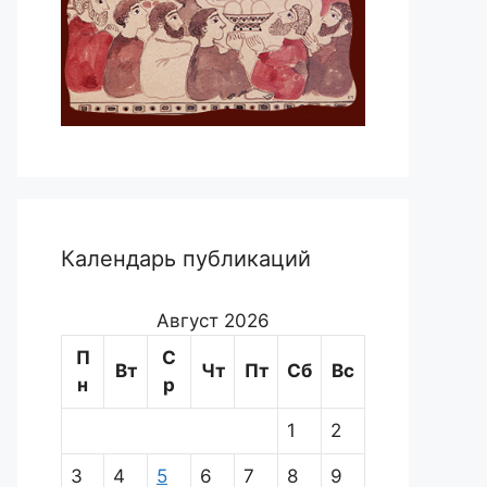
Календарь публикаций
Август 2026
П
С
Вт
Чт
Пт
Сб
Вс
н
р
1
2
3
4
5
6
7
8
9