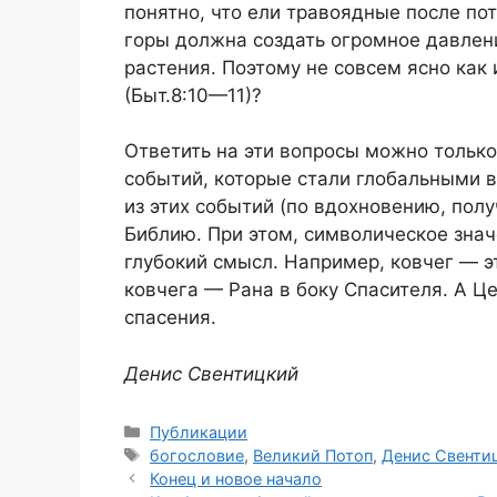
понятно, что ели травоядные после по
горы должна создать огромное давлени
растения. Поэтому не совсем ясно как
(Быт.8:10—11)?
Ответить на эти вопросы можно только
событий, которые стали глобальными в
из этих событий (по вдохновению, пол
Библию. При этом, символическое знач
глубокий смысл. Например, ковчег — э
ковчега — Рана в боку Спасителя. А Ц
спасения.
Денис Свентицкий
Рубрики
Публикации
Метки
богословие
,
Великий Потоп
,
Денис Свенти
Конец и новое начало