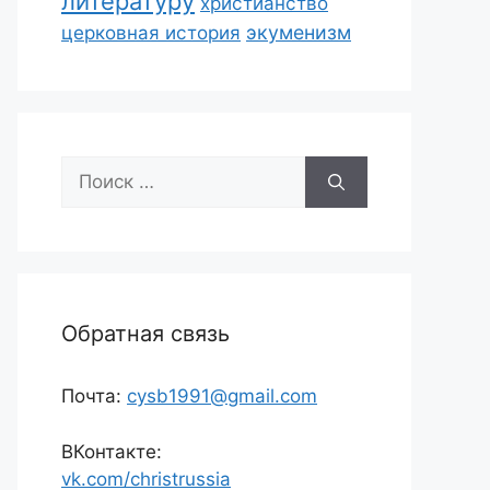
литературу
христианство
экуменизм
церковная история
Поиск:
Обратная связь
Почта:
cysb1991@gmail.com
ВКонтакте:
vk.com/christrussia