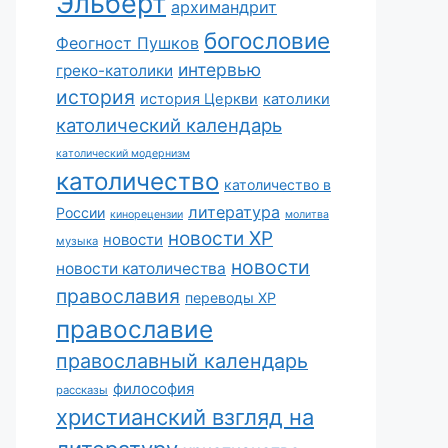
Эльберт
архимандрит
богословие
Феогност Пушков
интервью
греко-католики
история
история Церкви
католики
католический календарь
католический модернизм
католичество
католичество в
литература
России
кинорецензии
молитва
новости ХР
новости
музыка
новости
новости католичества
православия
переводы ХР
православие
православный календарь
философия
рассказы
христианский взгляд на