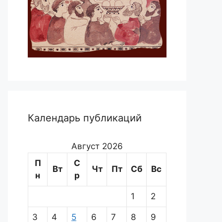
Календарь публикаций
Август 2026
П
С
Вт
Чт
Пт
Сб
Вс
н
р
1
2
3
4
5
6
7
8
9