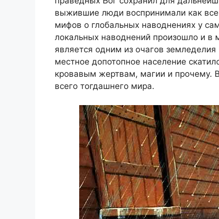
праведных Бог сохранил для дальнейш
выжившие люди воспринимали как все
мифов о глобальных наводнениях у сам
локальных наводнений произошло и в 
является одним из очагов земледелия 
местное допотопное население скатило
кровавым жертвам, магии и прочему. 
всего тогдашнего мира.