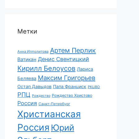
Метки
Артем Перлик
Анна Ипполитова
Денис Свентицкий
Ватикан
Кирилл Белоусов
Лариса
Максим Григорьев
Беляева
Остап Давыдов
Папа Франциск
РКЦВО
РПЦ
Рождество Христово
Рождество
Россия
Санкт-Петербург
Христианская
Россия
Юрий