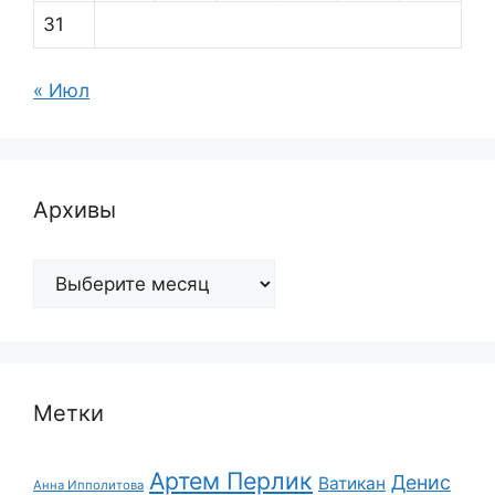
31
« Июл
Архивы
Архивы
Метки
Артем Перлик
Денис
Ватикан
Анна Ипполитова