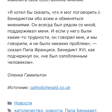
«Я хотел бы сказать, что я мог поговорить с
Бенедиктом обо всем и обменяться
мнениями. Он всегда был рядом со мной,
поддерживал меня. И если у него были
какие-то трудности, он говорил мне, и мы
говорили, и не было никаких проблем», —
сказал Папа Франциск. Бенедикт XVI, как
подчеркнул он, «не был озлобленным
человеком».
Оленка Гамильтон
Источник:
catholicherald.co.uk
Рубрики
Новости
Метки
католичество
,
новости
,
Папа Бенедикт
,