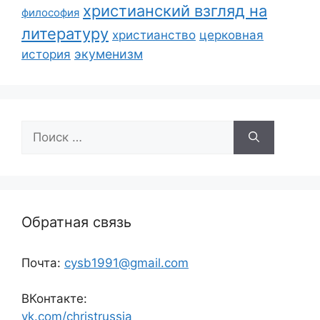
христианский взгляд на
философия
литературу
христианство
церковная
экуменизм
история
Поиск:
Обратная связь
Почта:
cysb1991@gmail.com
ВКонтакте:
vk.com/christrussia