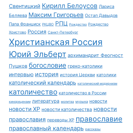
Кирилл Белоусов
Свентицкий
Лариса
Максим Григорьев
Беляева
Остап Давыдов
РПЦ
Папа Франциск
Рождество
РКЦВО
Рождество
Россия
Христово
Санкт-Петербург
Христианская Россия
Юрий Эльберт
архимандрит Феогност
богословие
Пушков
греко-католики
история
интервью
история Церкви
католики
католический календарь
католический модернизм
католичество
католичество в России
литература
новости
музыка
кинорецензии
молитва
новости
новости ХР
новости католичества
православие
православия
переводы ХР
православный календарь
рассказы