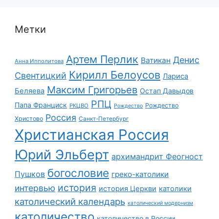
Метки
Артем Перлик
Денис
Ватикан
Анна Ипполитова
Кирилл Белоусов
Свентицкий
Лариса
Максим Григорьев
Беляева
Остап Давыдов
РПЦ
Папа Франциск
Рождество
РКЦВО
Рождество
Россия
Христово
Санкт-Петербург
Христианская Россия
Юрий Эльберт
архимандрит Феогност
богословие
Пушков
греко-католики
история
интервью
история Церкви
католики
католический календарь
католический модернизм
католичество
католичество в России