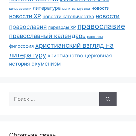
литература
новости
музыка
кинорецензии
молитва
новости
новости ХР
новости католичества
православие
православия
переводы ХР
православный календарь
рассказы
христианский взгляд на
философия
литературу
христианство
церковная
экуменизм
история
Поиск:
Обратная связь