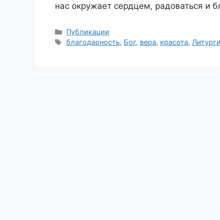
нас окружает сердцем, радоваться и б
Рубрики
Публикации
Метки
благодарность
,
Бог
,
вера
,
красота
,
Литург