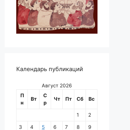
Календарь публикаций
Август 2026
П
С
Вт
Чт
Пт
Сб
Вс
н
р
1
2
3
4
5
6
7
8
9