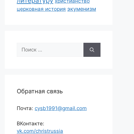
литературу
христианство
экуменизм
церковная история
Поиск:
Обратная связь
Почта:
cysb1991@gmail.com
ВКонтакте:
vk.com/christrussia