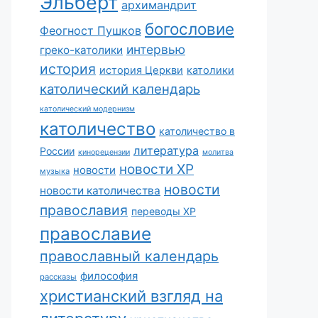
Эльберт
архимандрит
богословие
Феогност Пушков
интервью
греко-католики
история
история Церкви
католики
католический календарь
католический модернизм
католичество
католичество в
литература
России
кинорецензии
молитва
новости ХР
новости
музыка
новости
новости католичества
православия
переводы ХР
православие
православный календарь
философия
рассказы
христианский взгляд на