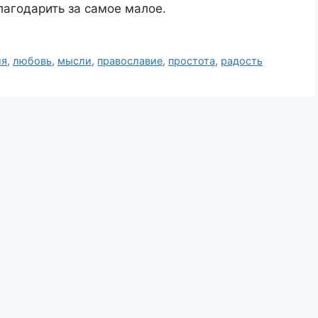
лагодарить за самое малое.
ия
,
любовь
,
мысли
,
православие
,
простота
,
радость