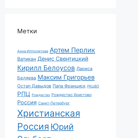
Метки
Артем Перлик
Анна Ипполитова
Денис Свентицкий
Ватикан
Кирилл Белоусов
Лариса
Максим Григорьев
Беляева
Остап Давыдов
Папа Франциск
РКЦВО
РПЦ
Рождество Христово
Рождество
Россия
Санкт-Петербург
Христианская
Россия
Юрий