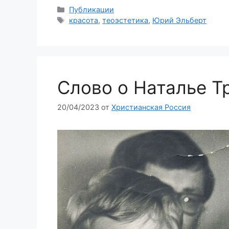
Рубрики
Публикации
Метки
красота
,
теоэстетика
,
Юрий Эльберт
Слово о Наталье Т
20/04/2023
от
Христианская Россия