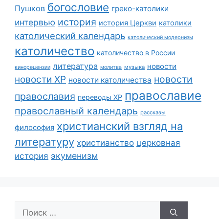
богословие
Пушков
греко-католики
история
интервью
история Церкви
католики
католический календарь
католический модернизм
католичество
католичество в России
литература
новости
музыка
кинорецензии
молитва
новости
новости ХР
новости католичества
православие
православия
переводы ХР
православный календарь
рассказы
христианский взгляд на
философия
литературу
христианство
церковная
экуменизм
история
Поиск: