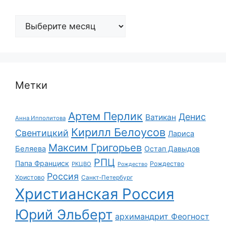
Архивы
Метки
Артем Перлик
Денис
Ватикан
Анна Ипполитова
Кирилл Белоусов
Свентицкий
Лариса
Максим Григорьев
Беляева
Остап Давыдов
РПЦ
Папа Франциск
Рождество
РКЦВО
Рождество
Россия
Христово
Санкт-Петербург
Христианская Россия
Юрий Эльберт
архимандрит Феогност