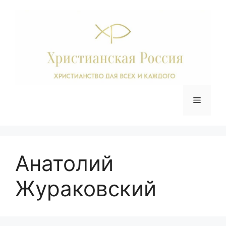
Перейти
к
содержимому
Меню
Анатолий
Жураковский