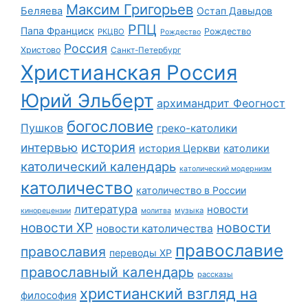
Максим Григорьев
Беляева
Остап Давыдов
РПЦ
Папа Франциск
Рождество
РКЦВО
Рождество
Россия
Христово
Санкт-Петербург
Христианская Россия
Юрий Эльберт
архимандрит Феогност
богословие
Пушков
греко-католики
история
интервью
история Церкви
католики
католический календарь
католический модернизм
католичество
католичество в России
литература
новости
музыка
кинорецензии
молитва
новости
новости ХР
новости католичества
православие
православия
переводы ХР
православный календарь
рассказы
христианский взгляд на
философия