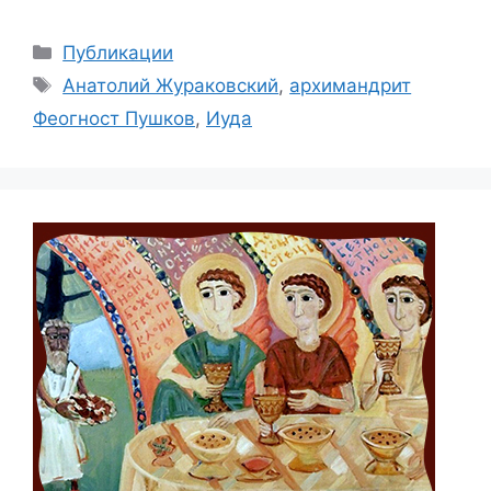
Рубрики
Публикации
Метки
Анатолий Жураковский
,
архимандрит
Феогност Пушков
,
Иуда