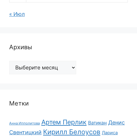
« Июл
Архивы
Архивы
Метки
Артем Перлик
Денис
Ватикан
Анна Ипполитова
Кирилл Белоусов
Свентицкий
Лариса