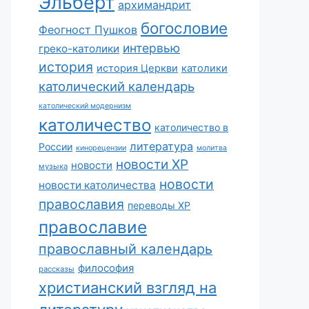
Эльберт
архимандрит
богословие
Феогност Пушков
интервью
греко-католики
история
история Церкви
католики
католический календарь
католический модернизм
католичество
католичество в
литература
России
кинорецензии
молитва
новости ХР
новости
музыка
новости
новости католичества
православия
переводы ХР
православие
православный календарь
философия
рассказы
христианский взгляд на