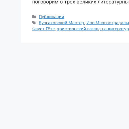
поговорим о трёх великих литературны
Рубрики
Публикации
Метки
булгаковский Мастер
,
Иов Многострадаль
Фауст Гёте
,
христианский взгляд на литерату