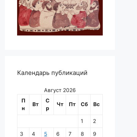
Календарь публикаций
Август 2026
П
С
Вт
Чт
Пт
Сб
Вс
н
р
1
2
3
4
5
6
7
8
9