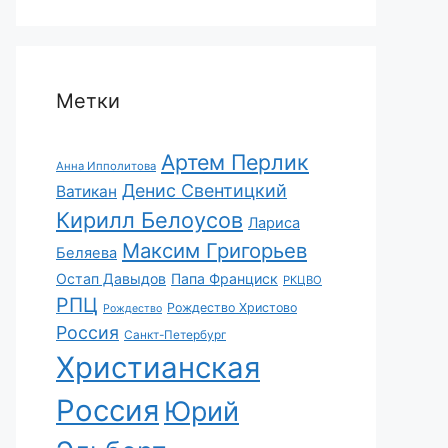
Метки
Артем Перлик
Анна Ипполитова
Денис Свентицкий
Ватикан
Кирилл Белоусов
Лариса
Максим Григорьев
Беляева
Остап Давыдов
Папа Франциск
РКЦВО
РПЦ
Рождество Христово
Рождество
Россия
Санкт-Петербург
Христианская
Россия
Юрий