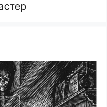
астер
р