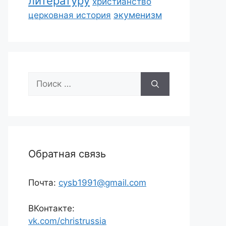
литературу
христианство
экуменизм
церковная история
Поиск:
Обратная связь
Почта:
cysb1991@gmail.com
ВКонтакте:
vk.com/christrussia