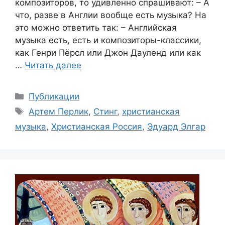
композиторов, то удивлённо спрашивают: – А
что, разве в Англии вообще есть музыка? На
это можно ответить так: – Английская
музыка есть, есть и композиторы-классики,
как Генри Пёрсл или Джон Дауленд или как
…
Читать далее
Рубрики
Публикации
Метки
Артем Перлик
,
Стинг
,
христианская
музыка
,
Христианская Россия
,
Эдуард Элгар