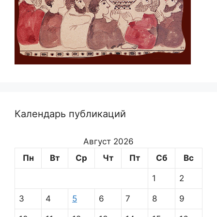
Календарь публикаций
Август 2026
Пн
Вт
Ср
Чт
Пт
Сб
Вс
1
2
3
4
5
6
7
8
9