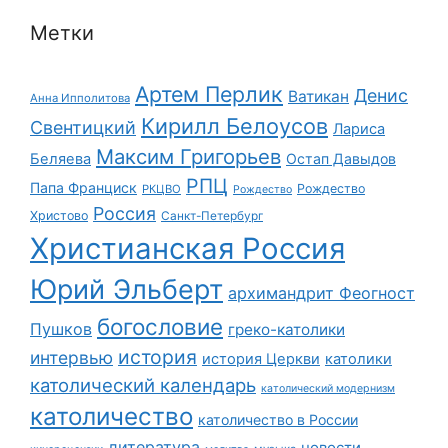
Метки
Артем Перлик
Денис
Ватикан
Анна Ипполитова
Кирилл Белоусов
Свентицкий
Лариса
Максим Григорьев
Беляева
Остап Давыдов
РПЦ
Папа Франциск
Рождество
РКЦВО
Рождество
Россия
Христово
Санкт-Петербург
Христианская Россия
Юрий Эльберт
архимандрит Феогност
богословие
Пушков
греко-католики
история
интервью
история Церкви
католики
католический календарь
католический модернизм
католичество
католичество в России
литература
новости