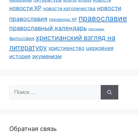
музыка
кинорецензии
молитва
новости
новости ХР
новости католичества
православие
православия
переводы ХР
православный календарь
рассказы
христианский взгляд на
философия
литературу
христианство
церковная
экуменизм
история
Поиск:
Обратная связь