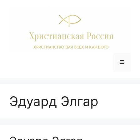
Перейти
к
содержимому
Меню
Эдуард Элгар