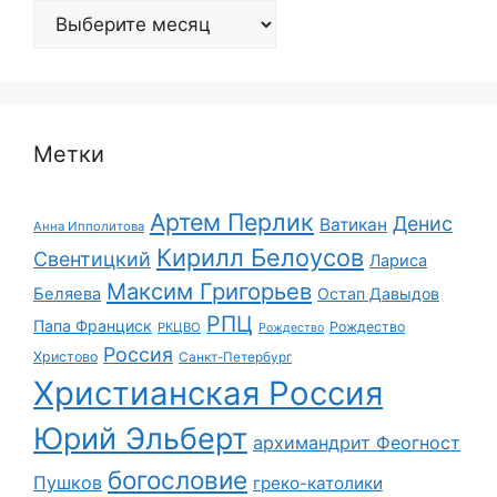
Архивы
Метки
Артем Перлик
Денис
Ватикан
Анна Ипполитова
Кирилл Белоусов
Свентицкий
Лариса
Максим Григорьев
Беляева
Остап Давыдов
РПЦ
Папа Франциск
Рождество
РКЦВО
Рождество
Россия
Христово
Санкт-Петербург
Христианская Россия
Юрий Эльберт
архимандрит Феогност
богословие
Пушков
греко-католики