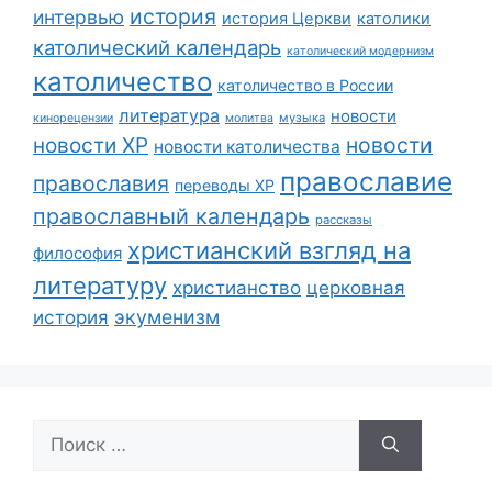
история
интервью
история Церкви
католики
католический календарь
католический модернизм
католичество
католичество в России
литература
новости
музыка
кинорецензии
молитва
новости
новости ХР
новости католичества
православие
православия
переводы ХР
православный календарь
рассказы
христианский взгляд на
философия
литературу
христианство
церковная
экуменизм
история
Поиск: