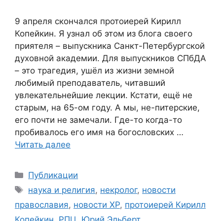
9 апреля скончался протоиерей Кирилл
Копейкин. Я узнал об этом из блога своего
приятеля – выпускника Санкт-Петербургской
духовной академии. Для выпускников СПбДА
– это трагедия, ушёл из жизни земной
любимый преподаватель, читавший
увлекательнейшие лекции. Кстати, ещё не
старым, на 65-ом году. А мы, не-питерские,
его почти не замечали. Где-то когда-то
пробивалось его имя на богословских …
Читать далее
Рубрики
Публикации
Метки
наука и религия
,
некролог
,
новости
православия
,
новости ХР
,
протоиерей Кирилл
Копейкин
,
РПЦ
,
Юрий Эльберт