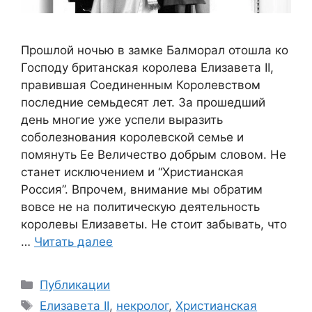
Прошлой ночью в замке Балморал отошла ко
Господу британская королева Елизавета II,
правившая Соединенным Королевством
последние семьдесят лет. За прошедший
день многие уже успели выразить
соболезнования королевской семье и
помянуть Ее Величество добрым словом. Не
станет исключением и “Христианская
Россия”. Впрочем, внимание мы обратим
вовсе не на политическую деятельность
королевы Елизаветы. Не стоит забывать, что
…
Читать далее
Рубрики
Публикации
Метки
Елизавета II
,
некролог
,
Христианская