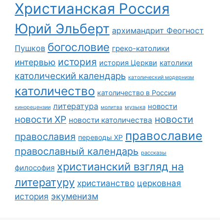
Христианская Россия
Юрий Эльберт
архимандрит Феогност
богословие
Пушков
греко-католики
история
интервью
история Церкви
католики
католический календарь
католический модернизм
католичество
католичество в России
литература
новости
музыка
кинорецензии
молитва
новости
новости ХР
новости католичества
православие
православия
переводы ХР
православный календарь
рассказы
христианский взгляд на
философия
литературу
христианство
церковная
экуменизм
история