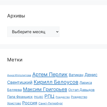
Архивы
Архивы
Метки
Артем Перлик
Денис
Ватикан
Анна Ипполитова
Кирилл Белоусов
Свентицкий
Лариса
Максим Григорьев
Беляева
Остап Давыдов
РПЦ
Папа Франциск
Рождество
РКЦВО
Рождество
Россия
Христово
Санкт-Петербург