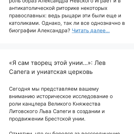
роль образ Александра Невского играет и в
антикатолической риторике некоторых
православных: ведь рыцари эти были еще и
католиками. Однако, так ли все однозначно в
биографии Александра?
Читать далее…
«Я сам творец этой унии…»: Лев
Сапега и униатская церковь
Сегодня мы представляем вашему
вниманию историческое исследование о
роли канцлера Великого Княжества
Литовского Льва Сапеги в создании и
продвижении Брестской унии.
Отметим, что он боролся за воссоединение