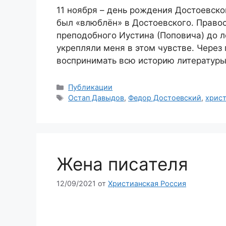
11 ноября – день рождения Достоевског
был «влюблён» в Достоевского. Правос
преподобного Иустина (Поповича) до 
укрепляли меня в этом чувстве. Через
воспринимать всю историю литературы
Рубрики
Публикации
Метки
Остап Давыдов
,
Федор Достоевский
,
христ
Жена писателя
12/09/2021
от
Христианская Россия