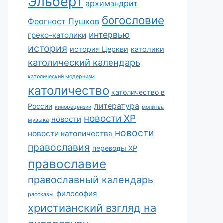
Эльберт
архимандрит
богословие
Феогност Пушков
интервью
греко-католики
история
история Церкви
католики
католический календарь
католический модернизм
католичество
католичество в
литература
России
кинорецензии
молитва
новости ХР
новости
музыка
новости
новости католичества
православия
переводы ХР
православие
православный календарь
философия
рассказы
христианский взгляд на