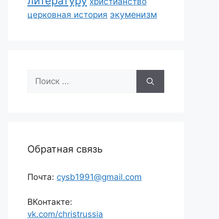
литературу
христианство
экуменизм
церковная история
Поиск:
Обратная связь
Почта:
cysb1991@gmail.com
ВКонтакте:
vk.com/christrussia