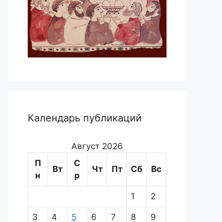
Календарь публикаций
Август 2026
П
С
Вт
Чт
Пт
Сб
Вс
н
р
1
2
3
4
5
6
7
8
9