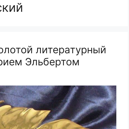
ский
олотой литературный
рием Эльбертом