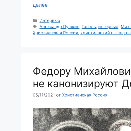
далее
Рубрики
Интервью
Метки
Александр Пушкин
,
Гоголь
,
интервью
,
Миха
Христианская Россия
,
христианский взгляд на
Федору Михайлович
не канонизируют Д
05/11/2021
от
Христианская Россия