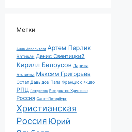
Метки
Артем Перлик
Анна Ипполитова
Денис Свентицкий
Ватикан
Кирилл Белоусов
Лариса
Максим Григорьев
Беляева
Остап Давыдов
Папа Франциск
РКЦВО
РПЦ
Рождество Христово
Рождество
Россия
Санкт-Петербург
Христианская
Россия
Юрий