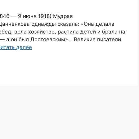
1846 — 9 июня 1918) Мудрая
Данченкова однажды сказала: «Она делала
обед, вела хозяйство, растила детей и брала на
н — а он был Достоевским»… Великие писатели
итать далее