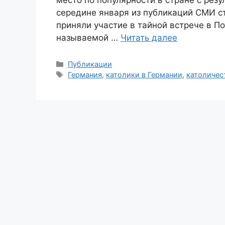
место по популярности в стране с резу
середине января из публикаций СМИ ст
приняли участие в тайной встрече в П
называемой …
Читать далее
Рубрики
Публикации
Метки
Германия
,
католики в Германии
,
католичес