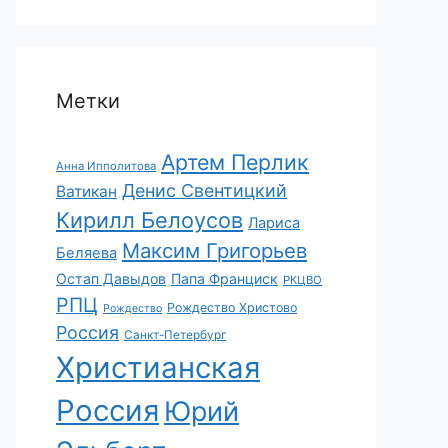
Метки
Артем Перлик
Анна Ипполитова
Денис Свентицкий
Ватикан
Кирилл Белоусов
Лариса
Максим Григорьев
Беляева
Остап Давыдов
Папа Франциск
РКЦВО
РПЦ
Рождество Христово
Рождество
Россия
Санкт-Петербург
Христианская
Россия
Юрий