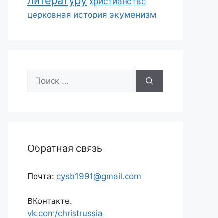
литературу
христианство
экуменизм
церковная история
Поиск:
Обратная связь
Почта:
cysb1991@gmail.com
ВКонтакте:
vk.com/christrussia