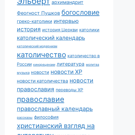
Эльберт
архимандрит
богословие
Феогност Пушков
интервью
греко-католики
история
история Церкви
католики
католический календарь
католический модернизм
католичество
католичество в
литература
России
кинорецензии
молитва
новости ХР
новости
музыка
новости
новости католичества
православия
переводы ХР
православие
православный календарь
философия
рассказы
христианский взгляд на