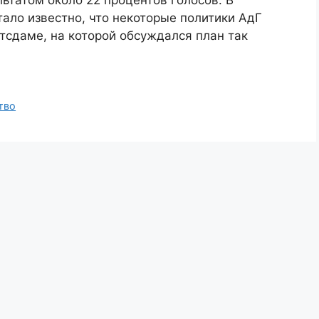
льтатом около 22 процентов голосов. В
ало известно, что некоторые политики АдГ
отсдаме, на которой обсуждался план так
тво