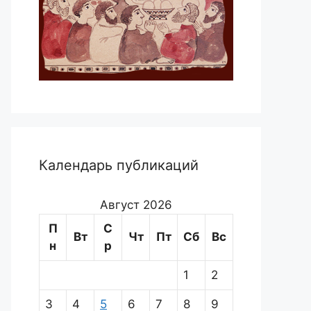
Календарь публикаций
Август 2026
П
С
Вт
Чт
Пт
Сб
Вс
н
р
1
2
3
4
5
6
7
8
9