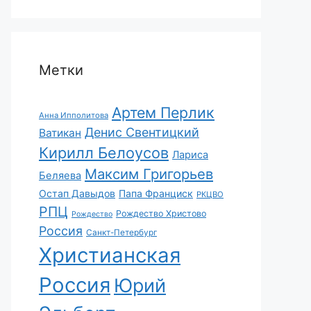
Метки
Артем Перлик
Анна Ипполитова
Денис Свентицкий
Ватикан
Кирилл Белоусов
Лариса
Максим Григорьев
Беляева
Остап Давыдов
Папа Франциск
РКЦВО
РПЦ
Рождество Христово
Рождество
Россия
Санкт-Петербург
Христианская
Россия
Юрий