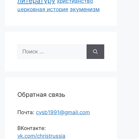
литературу
христианство
экуменизм
церковная история
Поиск:
Обратная связь
Почта:
cysb1991@gmail.com
ВКонтакте:
vk.com/christrussia