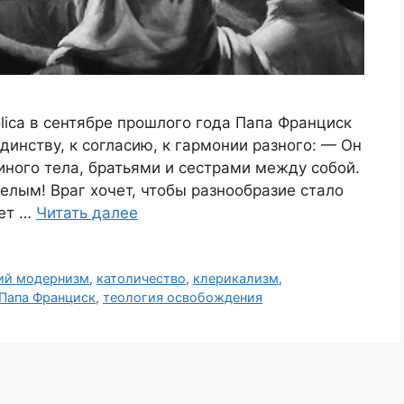
tolica в сентябре прошлого года Папа Франциск
динству, к согласию, к гармонии разного: — Он
иного тела, братьями и сестрами между собой.
лым! Враг хочет, чтобы разнообразие стало
ает …
Читать далее
ий модернизм
,
католичество
,
клерикализм
,
Папа Франциск
,
теология освобождения