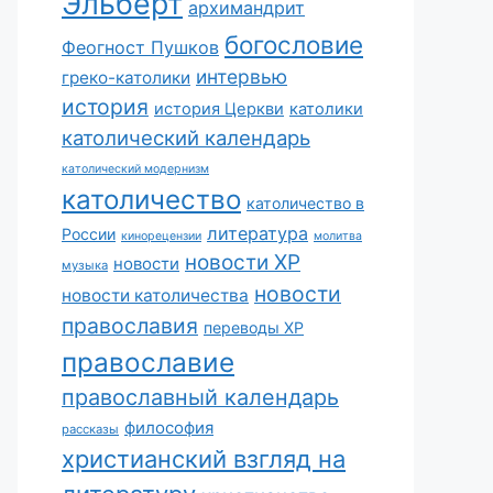
Эльберт
архимандрит
богословие
Феогност Пушков
интервью
греко-католики
история
история Церкви
католики
католический календарь
католический модернизм
католичество
католичество в
литература
России
кинорецензии
молитва
новости ХР
новости
музыка
новости
новости католичества
православия
переводы ХР
православие
православный календарь
философия
рассказы
христианский взгляд на