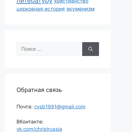
литературу
христианство
экуменизм
церковная история
Поиск:
Обратная связь
Почта:
cysb1991@gmail.com
ВКонтакте:
vk.com/christrussia