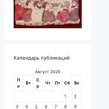
Календарь публикаций
Август 2026
П
С
Вт
Чт
Пт
Сб
Вс
н
р
1
2
3
4
5
6
7
8
9