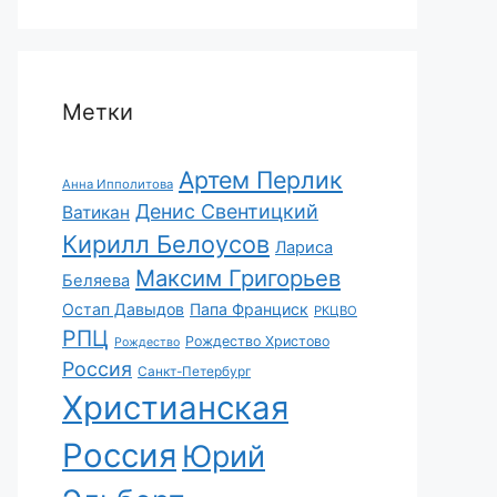
Метки
Артем Перлик
Анна Ипполитова
Денис Свентицкий
Ватикан
Кирилл Белоусов
Лариса
Максим Григорьев
Беляева
Остап Давыдов
Папа Франциск
РКЦВО
РПЦ
Рождество Христово
Рождество
Россия
Санкт-Петербург
Христианская
Россия
Юрий