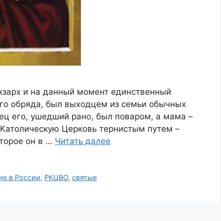
кзарх и на данный момент единственный
ого обряда, был выходцем из семьи обычных
тец его, ушедший рано, был поваром, а мама –
 Католическую Церковь тернистым путем –
торое он в …
Читать далее
ие в России
,
РКЦВО
,
святые