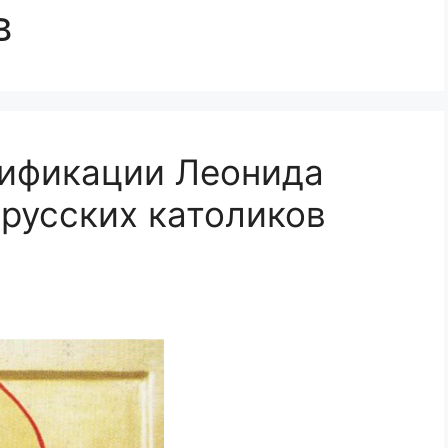
в
тификации Леонида
 русских католиков