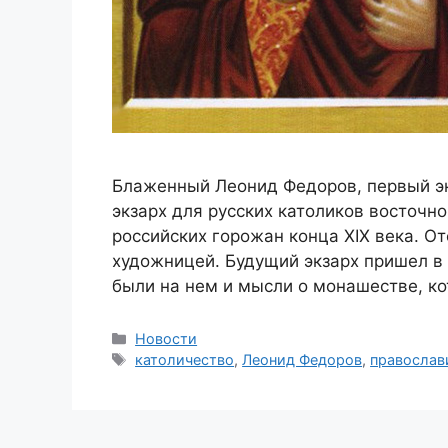
Блаженный Леонид Федоров, первый э
экзарх для русских католиков восточн
российских горожан конца XIX века. О
художницей. Будущий экзарх пришел в
были на нем и мысли о монашестве, ко
Рубрики
Новости
Метки
католичество
,
Леонид Федоров
,
православ