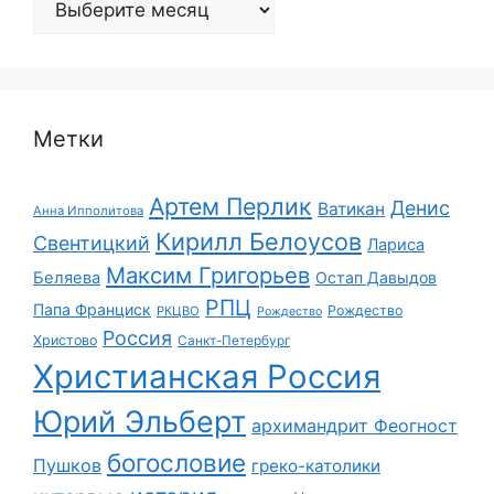
Метки
Артем Перлик
Денис
Ватикан
Анна Ипполитова
Кирилл Белоусов
Свентицкий
Лариса
Максим Григорьев
Беляева
Остап Давыдов
РПЦ
Папа Франциск
Рождество
РКЦВО
Рождество
Россия
Христово
Санкт-Петербург
Христианская Россия
Юрий Эльберт
архимандрит Феогност
богословие
Пушков
греко-католики