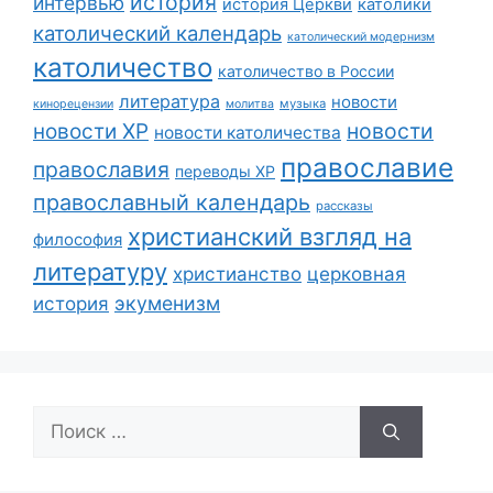
история
интервью
история Церкви
католики
католический календарь
католический модернизм
католичество
католичество в России
литература
новости
музыка
кинорецензии
молитва
новости
новости ХР
новости католичества
православие
православия
переводы ХР
православный календарь
рассказы
христианский взгляд на
философия
литературу
христианство
церковная
экуменизм
история
Поиск: