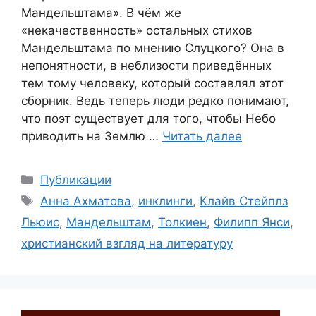
Мандельштама». В чём же
«некачественность» остальных стихов
Мандельштама по мнению Слуцкого? Она в
непонятности, в неблизости приведённых
тем тому человеку, который составлял этот
сборник. Ведь теперь люди редко понимают,
что поэт существует для того, чтобы Небо
приводить на Землю …
Читать далее
Рубрики
Публикации
Метки
Анна Ахматова
,
инклинги
,
Клайв Стейплз
Льюис
,
Мандельштам
,
Толкиен
,
Филипп Янси
,
христианский взгляд на литературу