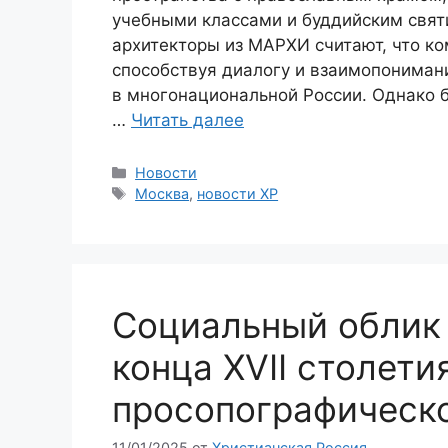
учебными классами и буддийским свят
архитекторы из МАРХИ считают, что ко
способствуя диалогу и взаимопонима
в многонациональной России. Однако 
…
Читать далее
Рубрики
Новости
Метки
Москва
,
новости ХР
Социальный облик
конца XVII столети
просопографическ
11/01/2025
от
Христианская Россия