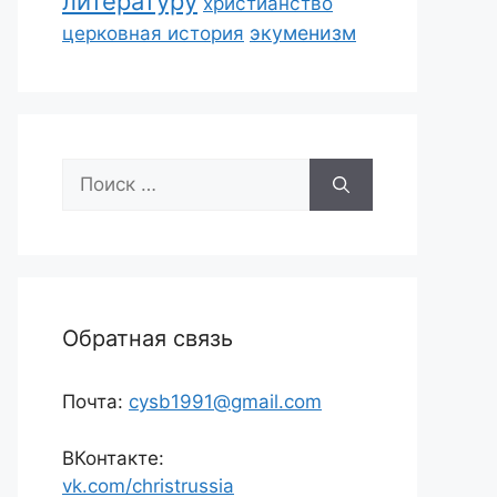
литературу
христианство
экуменизм
церковная история
Поиск:
Обратная связь
Почта:
cysb1991@gmail.com
ВКонтакте:
vk.com/christrussia