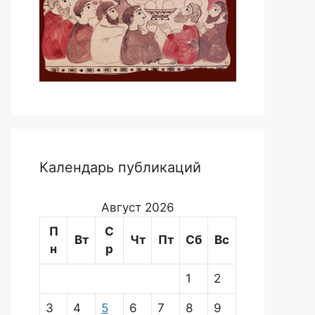
Календарь публикаций
Август 2026
П
С
Вт
Чт
Пт
Сб
Вс
н
р
1
2
3
4
5
6
7
8
9