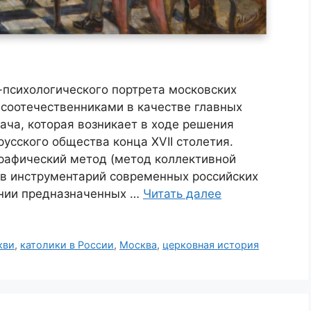
-психологического портрета московских
соотечественниками в качестве главных
ача, которая возникает в ходе решения
усского общества конца XVII столетия.
рафический метод (метод коллективной
 в инструментарий современных российских
ении предназначенных …
Читать далее
кви
,
католики в России
,
Москва
,
церковная история