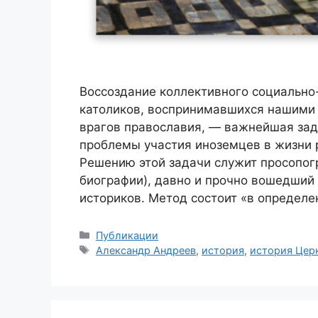
Воссоздание коллективного социально
католиков, воспринимавшихся нашими 
врагов православия, — важнейшая зад
проблемы участия иноземцев в жизни р
Решению этой задачи служит просопог
биографии), давно и прочно вошедший
историков. Метод состоит «в определ
Рубрики
Публикации
Метки
Александр Андреев
,
история
,
история Цер