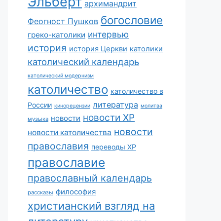
Эльберт
архимандрит
богословие
Феогност Пушков
интервью
греко-католики
история
история Церкви
католики
католический календарь
католический модернизм
католичество
католичество в
литература
России
кинорецензии
молитва
новости ХР
новости
музыка
новости
новости католичества
православия
переводы ХР
православие
православный календарь
философия
рассказы
христианский взгляд на