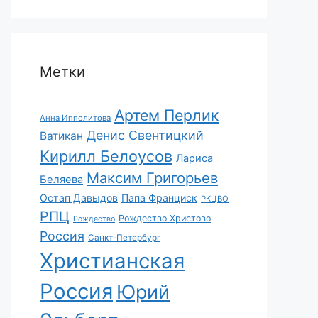
Метки
Артем Перлик
Анна Ипполитова
Денис Свентицкий
Ватикан
Кирилл Белоусов
Лариса
Максим Григорьев
Беляева
Остап Давыдов
Папа Франциск
РКЦВО
РПЦ
Рождество Христово
Рождество
Россия
Санкт-Петербург
Христианская
Россия
Юрий