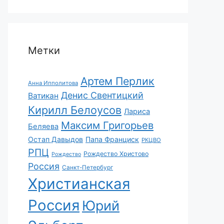
Метки
Артем Перлик
Анна Ипполитова
Денис Свентицкий
Ватикан
Кирилл Белоусов
Лариса
Максим Григорьев
Беляева
Остап Давыдов
Папа Франциск
РКЦВО
РПЦ
Рождество Христово
Рождество
Россия
Санкт-Петербург
Христианская
Россия
Юрий