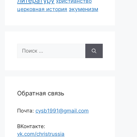
литературу
христианство
экуменизм
церковная история
Поиск:
Обратная связь
Почта:
cysb1991@gmail.com
ВКонтакте:
vk.com/christrussia