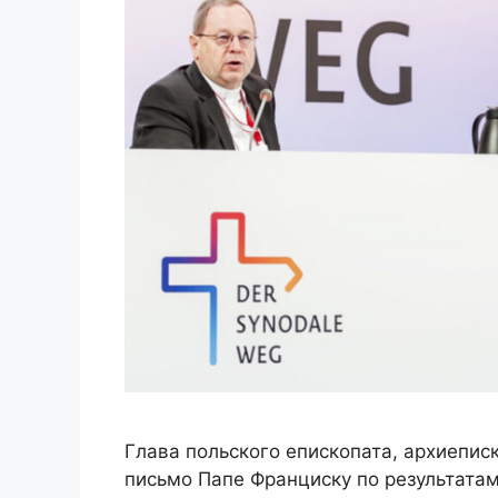
Глава польского епископата, архиепис
письмо Папе Франциску по результата