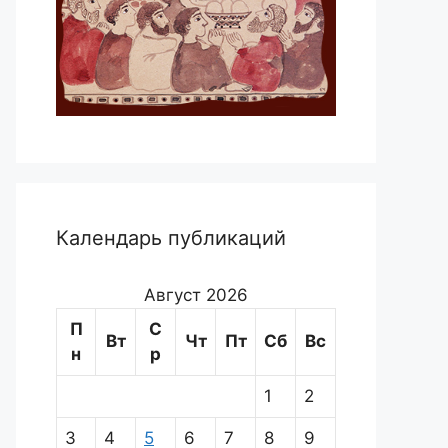
Календарь публикаций
Август 2026
П
С
Вт
Чт
Пт
Сб
Вс
н
р
1
2
3
4
5
6
7
8
9