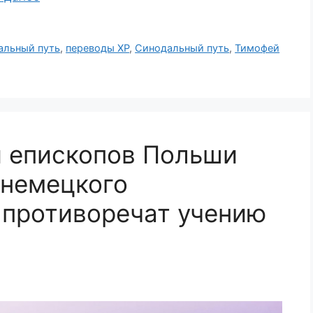
альный путь
,
переводы ХР
,
Синодальный путь
,
Тимофей
и епископов Польши
 немецкого
 противоречат учению