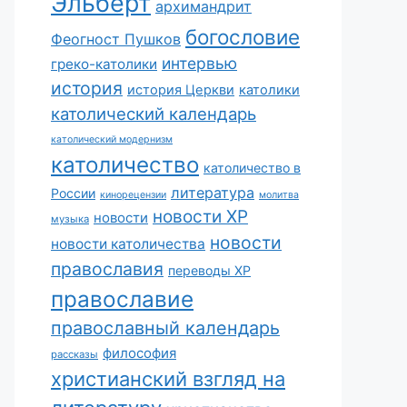
Эльберт
архимандрит
богословие
Феогност Пушков
интервью
греко-католики
история
история Церкви
католики
католический календарь
католический модернизм
католичество
католичество в
литература
России
кинорецензии
молитва
новости ХР
новости
музыка
новости
новости католичества
православия
переводы ХР
православие
православный календарь
философия
рассказы
христианский взгляд на