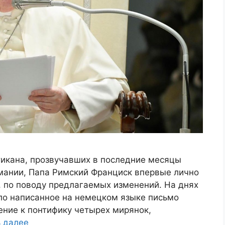
тикана, прозвучавших в последние месяцы
мании, Папа Римский Франциск впервые лично
, по поводу предлагаемых изменений. На днях
ало написанное на немецком языке письмо
ение к понтифику четырех мирянок,
ь далее