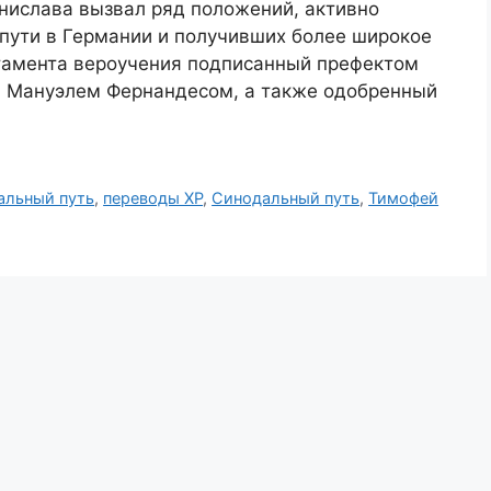
нислава вызвал ряд положений, активно
пути в Германии и получивших более широкое
тамента вероучения подписанный префектом
 Мануэлем Фернандесом, а также одобренный
альный путь
,
переводы ХР
,
Синодальный путь
,
Тимофей