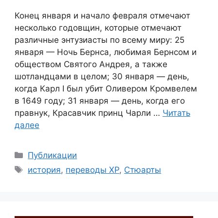
Конец января и начало февраля отмечают
несколько годовщин, которые отмечают
различные энтузиасты по всему миру: 25
января — Ночь Бернса, любимая Бернсом и
обществом Святого Андрея, а также
шотландцами в целом; 30 января — день,
когда Карл I был убит Оливером Кромвелем
в 1649 году; 31 января — день, когда его
правнук, Красавчик принц Чарли …
Читать
далее
Рубрики
Публикации
Метки
история
,
переводы ХР
,
Стюарты