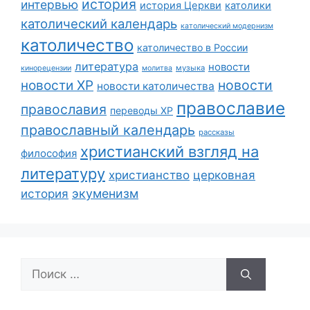
история
интервью
история Церкви
католики
католический календарь
католический модернизм
католичество
католичество в России
литература
новости
музыка
кинорецензии
молитва
новости
новости ХР
новости католичества
православие
православия
переводы ХР
православный календарь
рассказы
христианский взгляд на
философия
литературу
христианство
церковная
экуменизм
история
Поиск: