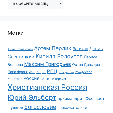
Архивы
Метки
Артем Перлик
Денис
Ватикан
Анна Ипполитова
Кирилл Белоусов
Свентицкий
Лариса
Максим Григорьев
Беляева
Остап Давыдов
РПЦ
Папа Франциск
Рождество
РКЦВО
Рождество
Россия
Христово
Санкт-Петербург
Христианская Россия
Юрий Эльберт
архимандрит Феогност
богословие
Пушков
греко-католики