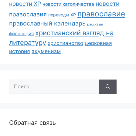
новости
новости ХР
новости католичества
православие
православия
переводы ХР
православный календарь
рассказы
христианский взгляд на
философия
литературу
христианство
церковная
экуменизм
история
Поиск:
Обратная связь