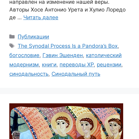
направлен на изменение нашей веры.
Авторы Хосе Антонио Урета и Хулио Лоредо
де …
Читать далее
Рубрики
Публикации
Метки
The Synodal Process Is a Pandora’s Box
,
богословие
,
Гэвин Эшенден
,
католический
модернизм
,
книги
,
переводы ХР
,
рецензии
,
синодальность
,
Синодальный путь