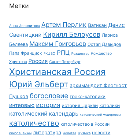
Метки
Артем Перлик
Денис
Ватикан
Анна Ипполитова
Кирилл Белоусов
Свентицкий
Лариса
Максим Григорьев
Беляева
Остап Давыдов
РПЦ
Папа Франциск
Рождество
РКЦВО
Рождество
Россия
Христово
Санкт-Петербург
Христианская Россия
Юрий Эльберт
архимандрит Феогност
богословие
Пушков
греко-католики
история
интервью
история Церкви
католики
католический календарь
католический модернизм
католичество
католичество в России
литература
новости
музыка
кинорецензии
молитва