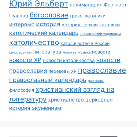
Юрий Эльберт
архимандрит Феогност
богословие
Пушков
греко-католики
история
интервью
история Церкви
католики
католический календарь
католический модернизм
католичество
католичество в России
литература
новости
музыка
кинорецензии
молитва
новости
новости ХР
новости католичества
православие
православия
переводы ХР
православный календарь
рассказы
христианский взгляд на
философия
литературу
христианство
церковная
экуменизм
история