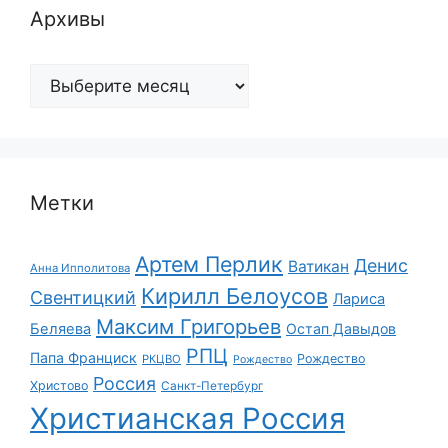
Архивы
Архивы
Метки
Артем Перлик
Денис
Ватикан
Анна Ипполитова
Кирилл Белоусов
Свентицкий
Лариса
Максим Григорьев
Беляева
Остап Давыдов
РПЦ
Папа Франциск
Рождество
РКЦВО
Рождество
Россия
Христово
Санкт-Петербург
Христианская Россия