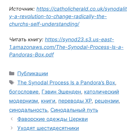
Источник:
https://catholicherald.co.uk/synodalit
y-a-revolution-to-change-radically-the-
churchs-self-understanding/
Читать книгу:
https://synod23.s3.us-east-
1.amazonaws.com/The-Synodal-Process-Is-a-
Pandoras-Box.pdf
Рубрики
Публикации
Метки
The Synodal Process Is a Pandora’s Box
,
богословие
,
Гэвин Эшенден
,
католический
модернизм
,
книги
,
переводы ХР
,
рецензии
,
синодальность
,
Синодальный путь
Фаворские одежды Церкви
Уходят шестидесятники